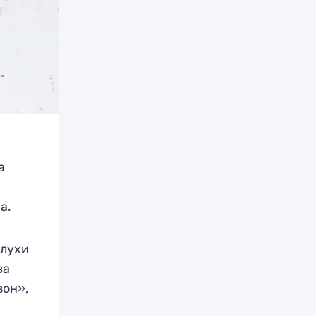
а
а.
слухи
ва
зон»,