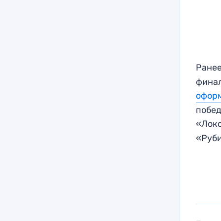
Ране
финал
оформ
побед
«Лок
«Руб