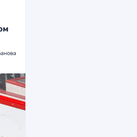
ом
банова