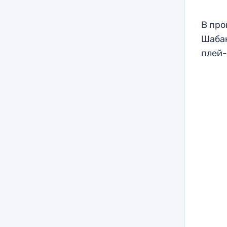
В про
Шабан
плей-