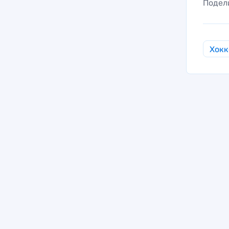
Подел
Хокк