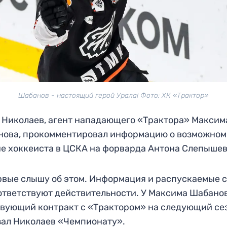
Шабанов - настоящий герой Урала! Фото: ХК «Трактор»
Николаев, агент нападающего «Трактора» Максим
нова, прокомментировал информацию о возможном
е хоккеиста в ЦСКА на форварда Антона Слепышев
вые слышу об этом. Информация и распускаемые 
ответствуют действительности. У Максима Шабано
вующий контракт с «Трактором» на следующий се
зал Николаев «Чемпионату».