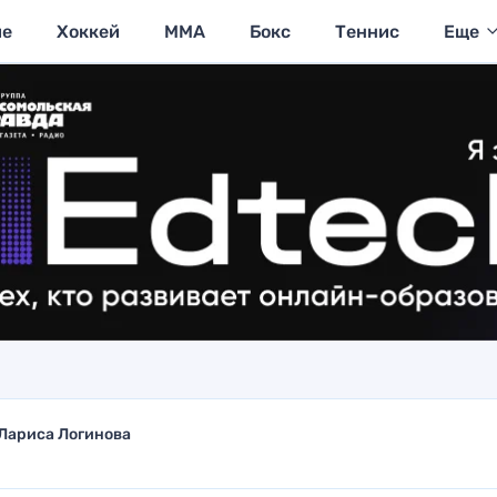
ие
Хоккей
MMA
Бокс
Теннис
Еще
Лариса Логинова