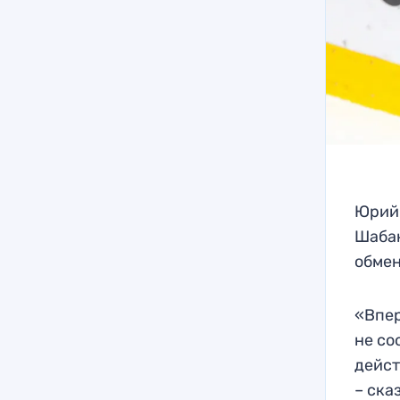
Юрий 
Шаба
обмен
«Впер
не со
дейст
– ска