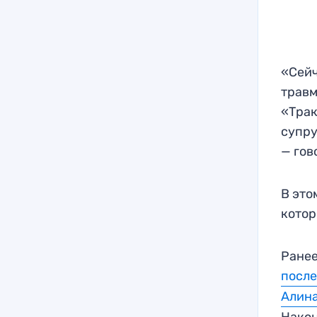
«Сейч
травм
«Трак
супру
— гов
В это
котор
Ранее
после
Алина
Након