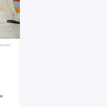
бинске.
ые