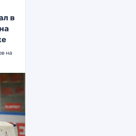
ал в
 на
ке
ов на