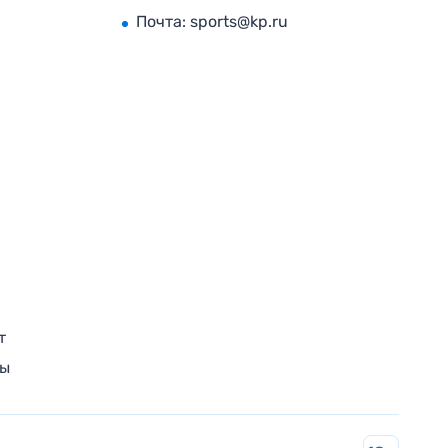
Почта:
sports@kp.ru
т
ры