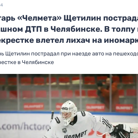
24
тарь «Челмета» Щетилин пострад
шном ДТП в Челябинске. В толпу
екрестке влетел лихач на иномар
ь Щетилин пострадал при наезде авто на пешеход
естке в Челябинске