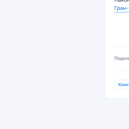
Гран
Подел
Хокк