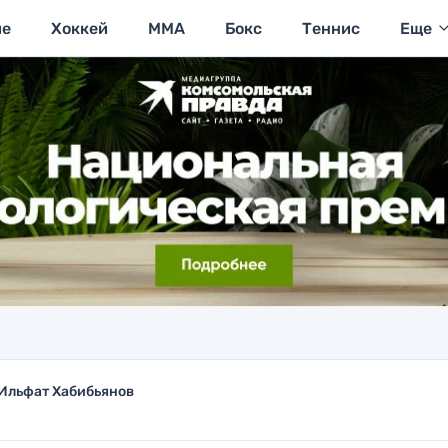
ие
Хоккей
MMA
Бокс
Теннис
Еще
Ильфат Хабибьянов