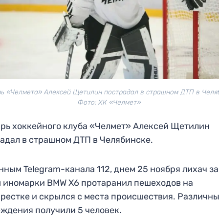
ь «Челмета» Алексей Щетилин пострадал в страшном ДТП в Челя
Фото: ХК «Челмет»
рь хоккейного клуба «Челмет» Алексей Щетилин
адал в страшном ДТП в Челябинске.
нным Telegram-канала 112, днем 25 ноября лихач за
 иномарки BMW X6 протаранил пешеходов на
рестке и скрылся с места происшествия. Различн
ждения получили 5 человек.