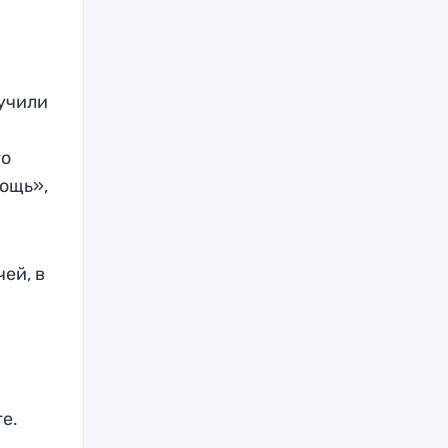
лучили
го
ощь»,
ей, в
е.