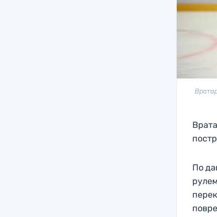
Вратар
Врата
постр
По да
рулем
перек
повре