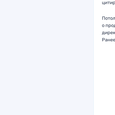
цити
Потол
о про
дирек
Ранее