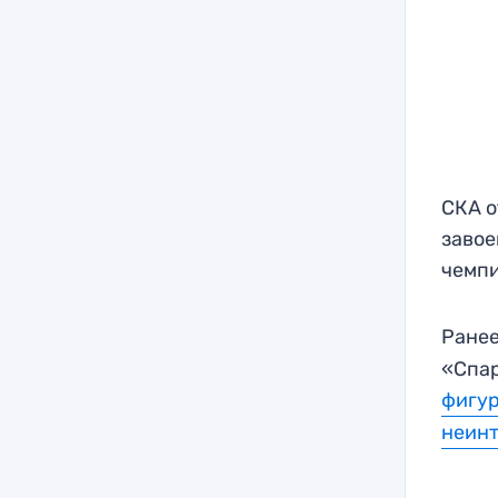
СКА о
завое
чемпи
Ранее
«Спар
фигу
неин