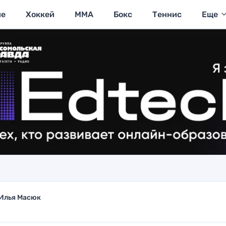
ие
Хоккей
MMA
Бокс
Теннис
Еще
Илья Масюк