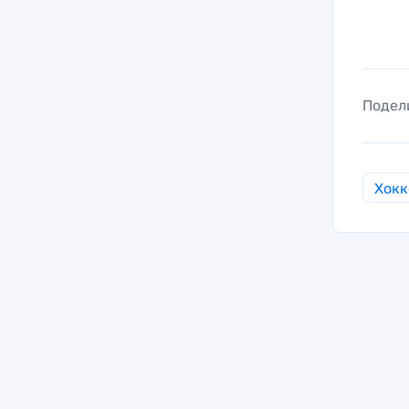
Подел
Хокк