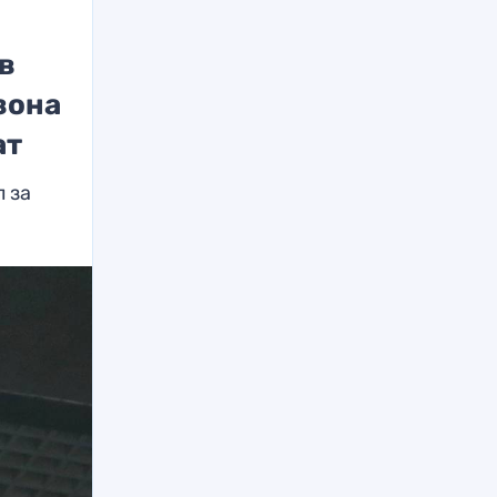
в
зона
ат
 за