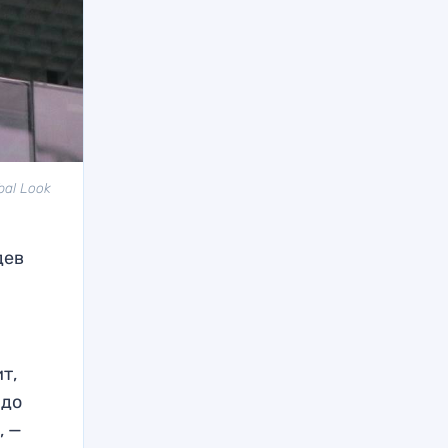
bal Look
дев
т,
 до
, —