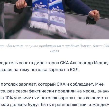
в: «Зенит» не получал предложения о продаже Энрике. Фото: Glo
Press
едатель совета директоров СКА Александр Медве
зался на тему потолка зарплат в КХЛ.
 потолок зарплат, который СКА и соблюдает. Мне
ся, раз сезон фактически продлили на месяц, значи
на 10% увеличить и потолок зарплат, раз хоккеисты
 мая должны будут быть в расположении команды»