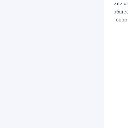
или ч
общес
говор