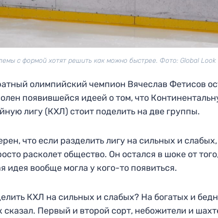
емы с формой хотят решить как можно быстрее. Фото: Global Look
атный олимпийский чемпион Вячеслав Фетисов ос
олен появившейся идеей о том, что Континенталь
йную лигу (КХЛ) стоит поделить на две группы.
ерен, что если разделить лигу на сильных и слабых,
росто расколет общество. Он остался в шоке от того,
я идея вообще могла у кого-то появиться.
елить КХЛ на сильных и слабых? На богатых и бедн
к сказал. Первый и второй сорт, небожители и шах