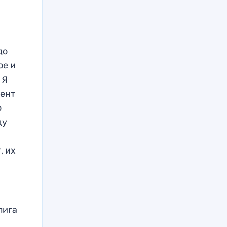
до
ое и
 Я
дент
о
ду
, их
лига