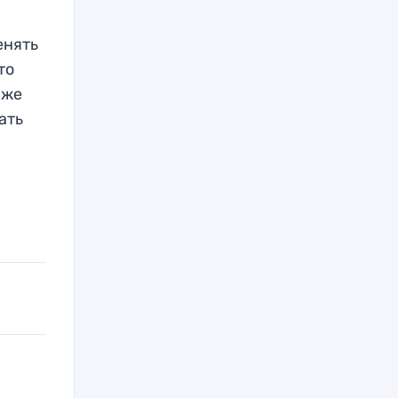
енять
то
 же
ать