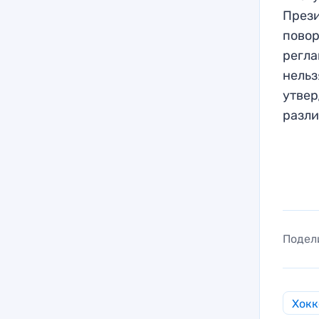
Прези
повор
регла
нельз
утвер
разли
Подел
Хокк