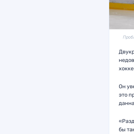
Пробл
Двукр
недов
хокке
Он ув
это п
данна
«Разд
бы та