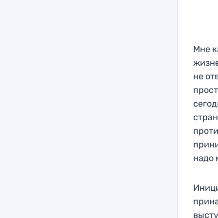
Мне к
жизне
не от
прост
сегод
стран
проти
прини
надо 
Иници
прина
высту