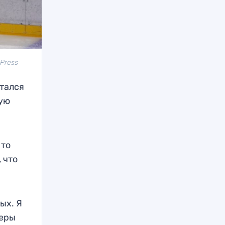
 Press
тался
ную
 то
 что
ых. Я
теры