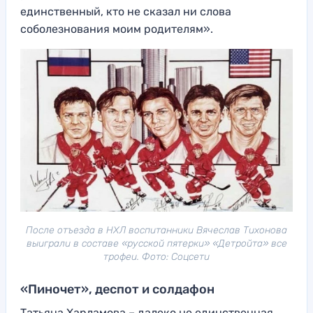
единственный, кто не сказал ни слова
соболезнования моим родителям».
После отъезда в НХЛ воспитанники Вячеслав Тихонова
выиграли в составе «русской пятерки» «Детройта» все
трофеи. Фото: Соцсети
«Пиночет», деспот и солдафон
Татьяна Харламова – далеко не единственная