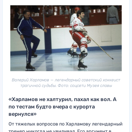
Валерий Харламов — легендарный советский хоккеист
трагичной судьбы. Фото: соцсети Музея славы
«Харламов не халтурил, пахал как вол. А
по тестам будто вчера с курорта
вернулся»
От тяжелых вопросов по Харламову легендарный
тренер никогда не увиливал. Его аргумент в