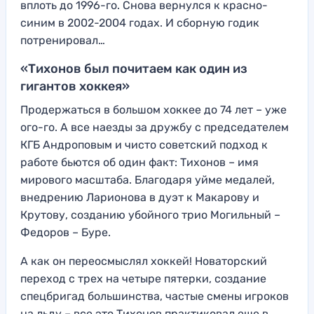
вплоть до 1996-го. Снова вернулся к красно-
синим в 2002-2004 годах. И сборную годик
потренировал…
«Тихонов был почитаем как один из
гигантов хоккея»
Продержаться в большом хоккее до 74 лет – уже
ого-го. А все наезды за дружбу с председателем
КГБ Андроповым и чисто советский подход к
работе бьются об один факт: Тихонов – имя
мирового масштаба. Благодаря уйме медалей,
внедрению Ларионова в дуэт к Макарову и
Крутову, созданию убойного трио Могильный –
Федоров – Буре.
А как он переосмыслял хоккей! Новаторский
переход с трех на четыре пятерки, создание
спецбригад большинства, частые смены игроков
на льду – все это Тихонов практиковал еще в