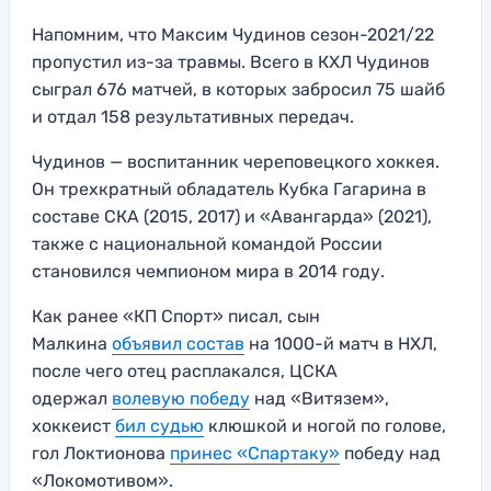
Напомним, что Максим Чудинов сезон-2021/22
пропустил из-за травмы. Всего в КХЛ Чудинов
сыграл 676 матчей, в которых забросил 75 шайб
и отдал 158 результативных передач.
Чудинов — воспитанник череповецкого хоккея.
Он трехкратный обладатель Кубка Гагарина в
составе СКА (2015, 2017) и «Авангарда» (2021),
также с национальной командой России
становился чемпионом мира в 2014 году.
Как ранее «КП Спорт» писал, сын
Малкина
объявил состав
на 1000-й матч в НХЛ,
после чего отец расплакался, ЦСКА
одержал
волевую победу
над «Витязем»,
хоккеист
бил судью
клюшкой и ногой по голове,
гол Локтионова
принес «Спартаку»
победу над
«Локомотивом».