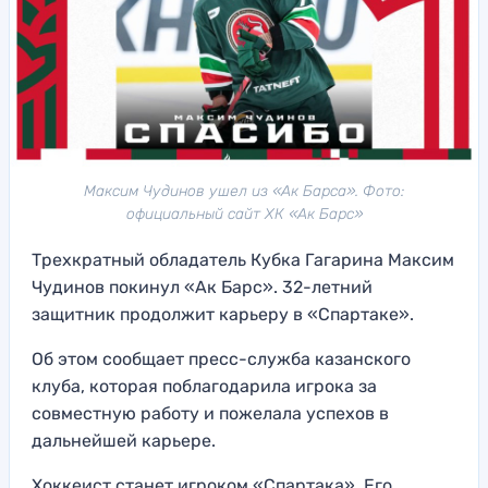
Максим Чудинов ушел из «Ак Барса». Фото:
официальный сайт ХК «Ак Барс»
Трехкратный обладатель Кубка Гагарина Максим
Чудинов покинул «Ак Барс». 32-летний
защитник продолжит карьеру в «Спартаке».
Об этом сообщает пресс-служба казанского
клуба, которая поблагодарила игрока за
совместную работу и пожелала успехов в
дальнейшей карьере.
Хоккеист станет игроком «Спартака». Его