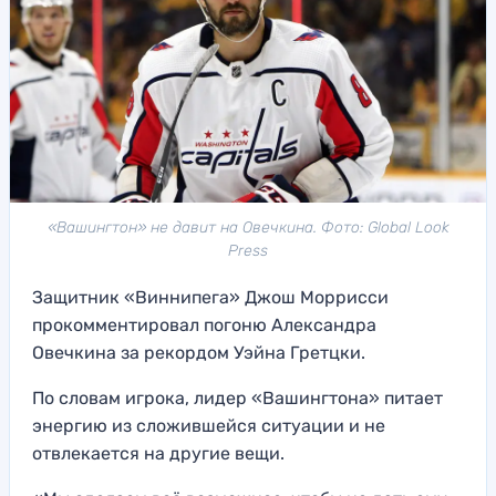
«Вашингтон» не давит на Овечкина. Фото: Global Look
Press
Защитник «Виннипега» Джош Моррисси
прокомментировал погоню Александра
Овечкина за рекордом Уэйна Гретцки.
По словам игрока, лидер «Вашингтона» питает
энергию из сложившейся ситуации и не
отвлекается на другие вещи.