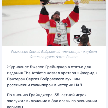
Россиянин Сергей Бобровский торжествует с кубком
Стэнли в руках. Фото: Reuters
Журналист Джесси Грейнджер в статье для
издания The Athletic назвал вратаря «Флориды
Пантерз» Сергея Бобровского лучшим
российским голкипером в истории НХЛ.
По мнению Грейнджера, 35-летний игрок
заслужил включение в Зал славы по окончании
карьеры.