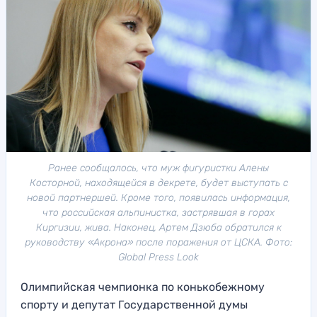
Ранее сообщалось, что муж фигуристки Алены
Косторной, находящейся в декрете, будет выступать с
новой партнершей. Кроме того, появилась информация,
что российская альпинистка, застрявшая в горах
Киргизии, жива. Наконец, Артем Дзюба обратился к
руководству «Акрона» после поражения от ЦСКА. Фото:
Global Press Look
Олимпийская чемпионка по конькобежному
спорту и депутат Государственной думы