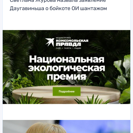
Светлана Журова назвала заявление
Даугавиньша о бойкоте ОИ шантажом