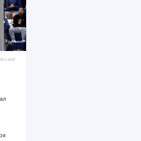
al Look
ал
аря