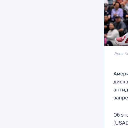
Эрик К
Амери
дискв
антид
запр
Об эт
(USAD