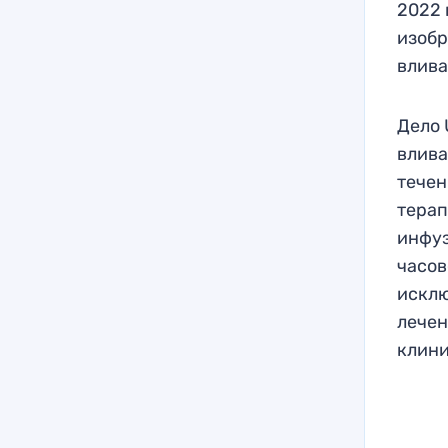
2022 
изобр
влива
Дело 
влива
течен
терап
инфуз
часов
исклю
лечен
клини