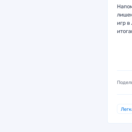
Напом
лишен
игр в
итога
Подел
Легк