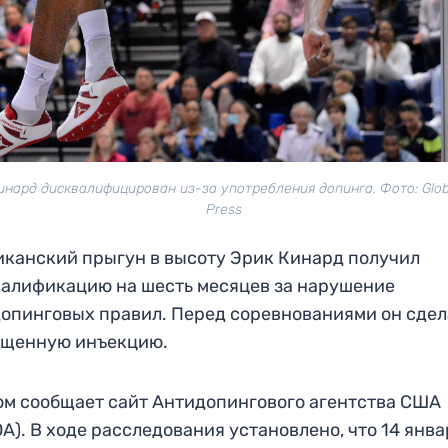
инард дисквалифицирован из-за употребления допинга. Фото: Glob
Press
канский прыгун в высоту Эрик Кинард получил
алификацию на шесть месяцев за нарушение
опинговых правил. Перед соревнованиями он сдел
ещенную инъекцию.
ом сообщает сайт Антидопингового агентства США
A). В ходе расследования установлено, что 14 янв