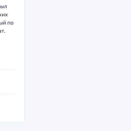
был
ких
ый по
ат.