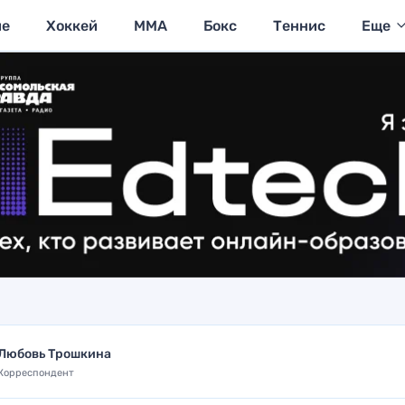
ие
Хоккей
MMA
Бокс
Теннис
Еще
Любовь Трошкина
Корреспондент