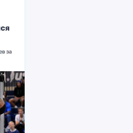
лся
ев за