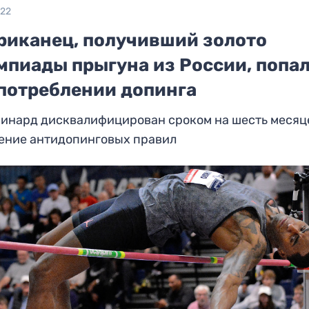
022
риканец, получивший золото
мпиады прыгуна из России, попа
употреблении допинга
Кинард дисквалифицирован сроком на шесть месяц
ение антидопинговых правил