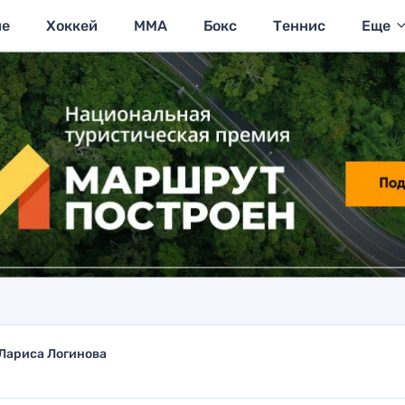
ие
Хоккей
MMA
Бокс
Теннис
Еще
Лариса Логинова