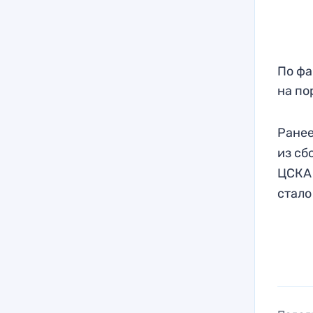
По фа
на по
Ранее
из сб
ЦСКА 
стало