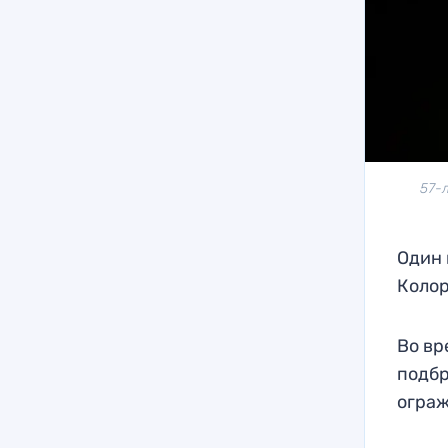
57-
Один 
Колор
Во вр
подбр
ограж