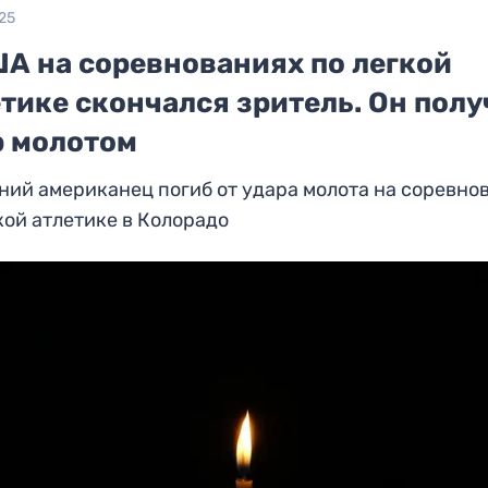
25
ША на соревнованиях по легкой
тике скончался зритель. Он пол
р молотом
ний американец погиб от удара молота на соревно
кой атлетике в Колорадо