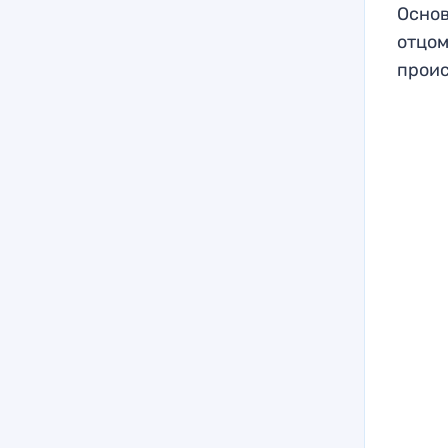
Основ
отцом
проис