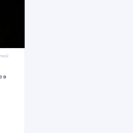
гкой
е в
о