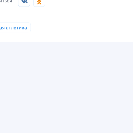
иться
ая атлетика