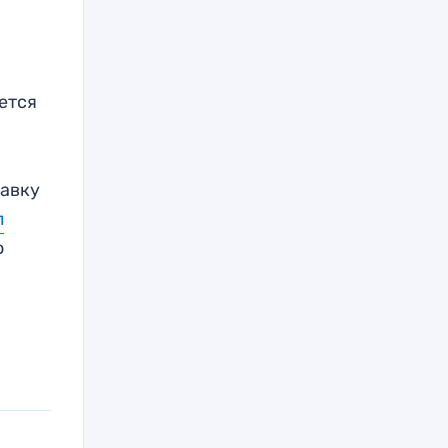
ется
тавку
л
о