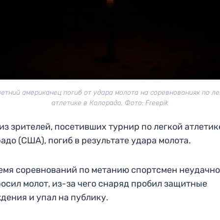
летний американец погиб от удара молота на соревнованиях по ле
атлетике в Колорадо. Фото: Freepik
из зрителей, посетивших турнир по легкой атлетик
адо (США), погиб в результате удара молота.
емя соревнований по метанию спортсмен неудачн
осил молот, из-за чего снаряд пробил защитные
дения и упал на публику.