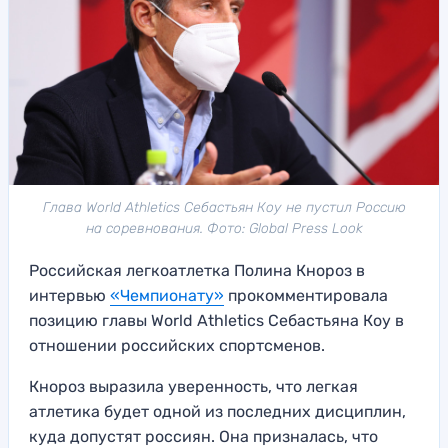
Глава World Athletics Себастьян Коу не пустил Россию
на соревнования. Фото: Global Press Look
Российская легкоатлетка Полина Кнороз в
интервью
«Чемпионату»
прокомментировала
позицию главы World Athletics Себастьяна Коу в
отношении российских спортсменов.
Кнороз выразила уверенность, что легкая
атлетика будет одной из последних дисциплин,
куда допустят россиян. Она призналась, что