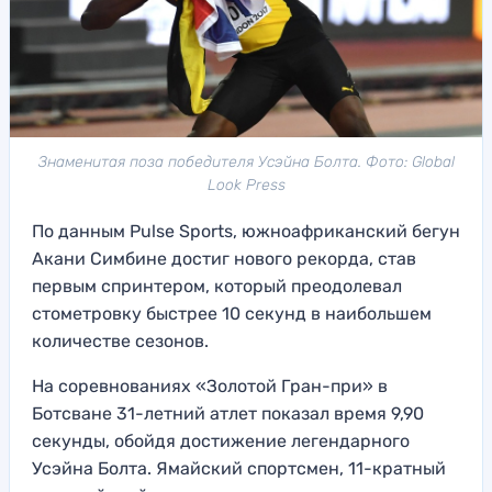
Знаменитая поза победителя Усэйна Болта. Фото: Global
Look Press
По данным Pulse Sports, южноафриканский бегун
Акани Симбине достиг нового рекорда, став
первым спринтером, который преодолевал
стометровку быстрее 10 секунд в наибольшем
количестве сезонов.
На соревнованиях «Золотой Гран-при» в
Ботсване 31-летний атлет показал время 9,90
секунды, обойдя достижение легендарного
Усэйна Болта. Ямайский спортсмен, 11-кратный