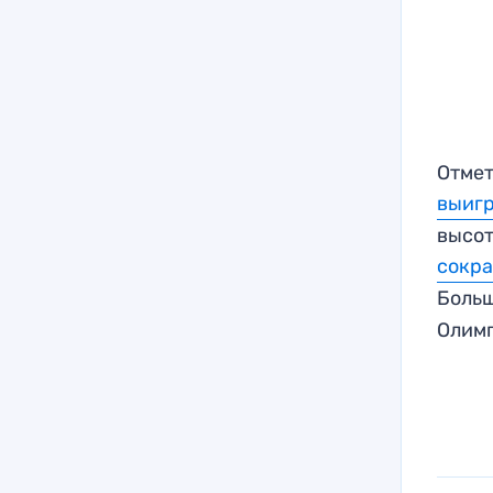
Отмет
выиг
высот
сокра
Больш
Олимп