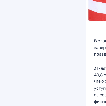
В сло
завер
празд
31-ле
40,8 
ЧМ-20
уступ
ее со
финиш