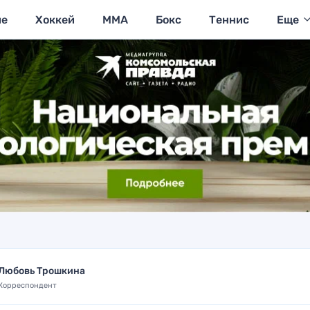
ие
Хоккей
MMA
Бокс
Теннис
Еще
Любовь Трошкина
Корреспондент