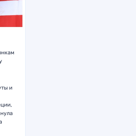
онкам
у
.
уты и
ции,
кнула
а