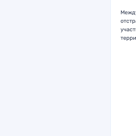
Между
отстр
участ
терри