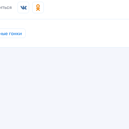
иться
ные гонки