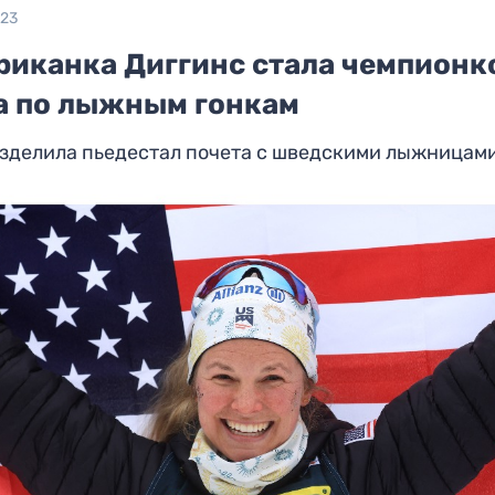
023
риканка Диггинс стала чемпионк
а по лыжным гонкам
азделила пьедестал почета с шведскими лыжницам