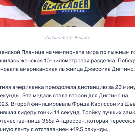
Диггинс Фото: Reuters
венской Планице на чемпионате мира по лыжным г
шилась женская 10-километровая разделка. Побед
новала американская лыжница Джессика Диггинс
тняя американка преодолела дистанцию за 23 мин
секунды. Эта медаль стала второй для Диггинс на
23. Второй финишировала Фрида Карлссон из Шве
ившая лидеру гонки 14 секунд. Тройку лучших зам
отечественница Эбба Андрессон, которая пересекл
ную ленту с отставанием +19,5 секунды.