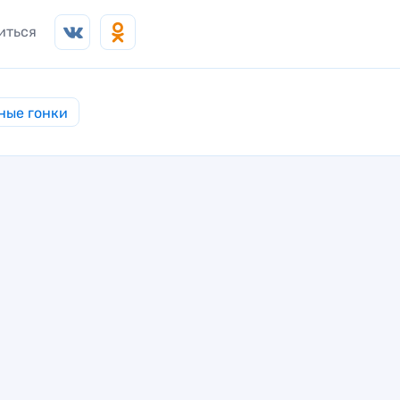
иться
ные гонки