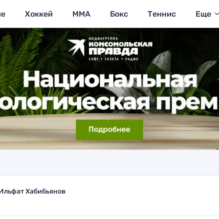
ие
Хоккей
MMA
Бокс
Теннис
Еще
Ильфат Хабибьянов