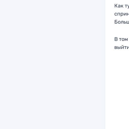
Как т
сприн
Больш
В том
выйти