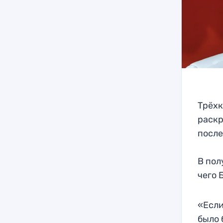
Трёх
раскр
после
В пол
чего 
«Если
было 