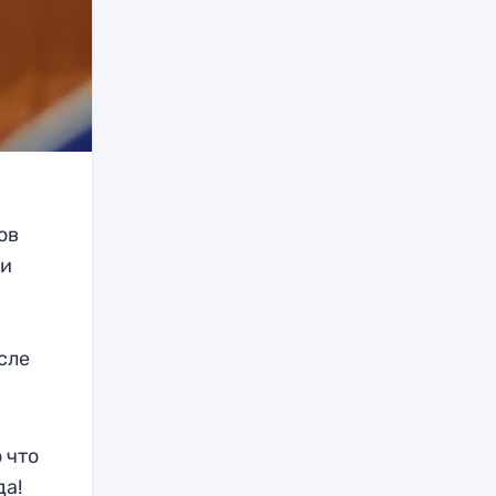
ов
ни
сле
 что
да!