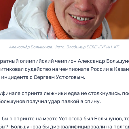
Александр Большунов. Фото: Владимир ВЕЛЕНГУРИН, КП
кратный олимпийский чемпион Александр Большун
итиковал судейство на чемпионате России в Каза
 инцидента с Сергеем Устюговым.
уфинале спринта лыжники едва не столкнулись, по
Большунов получил удар палкой в спину.
 бы в спринте на месте Устюгова был Большунов, то
бы?! Большунова бы дисквалифицировали на полго