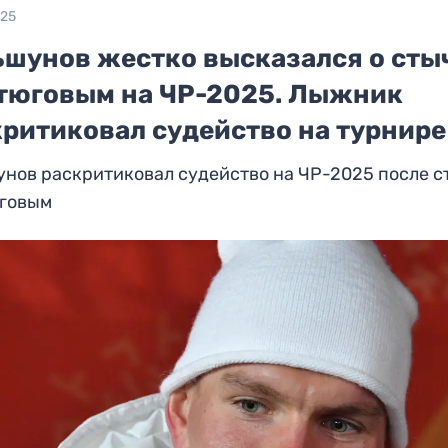
025
ьшунов жестко высказался о сты
стюговым на ЧР-2025. Лыжник
критиковал судейство на турнире
нов раскритиковал судейство на ЧР-2025 после с
юговым