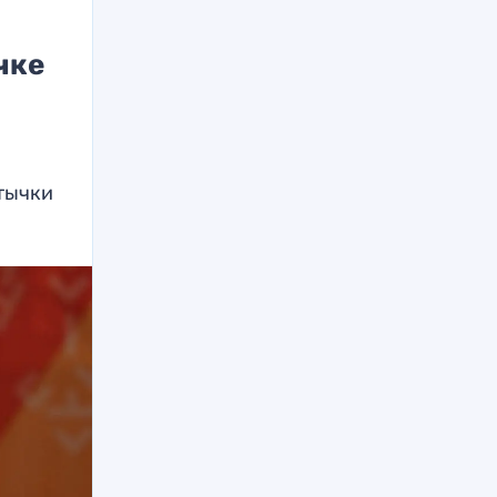
чке
тычки