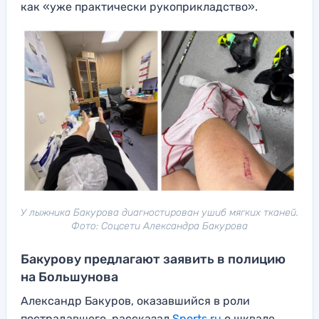
как «уже практически рукоприкладство».
У лыжника Бакурова диагностирован ушиб мягких тканей.
Фото: Соцсети Александра Бакурова
Бакурову предлагают заявить в полицию
на Большунова
Александр Бакуров, оказавшийся в роли
пострадавшего, рассказал
Sports.ru
о шквале