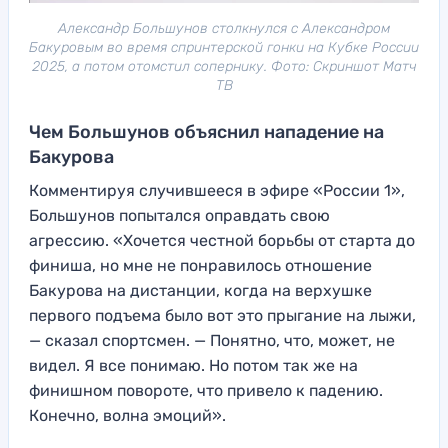
Александр Большунов столкнулся с Александром
Бакуровым во время спринтерской гонки на Кубке России
2025, а потом отомстил сопернику. Фото: Скриншот Матч
ТВ
Чем Большунов объяснил нападение на
Бакурова
Комментируя случившееся в эфире «России 1»,
Большунов попытался оправдать свою
агрессию. «Хочется честной борьбы от старта до
финиша, но мне не понравилось отношение
Бакурова на дистанции, когда на верхушке
первого подъема было вот это прыгание на лыжи,
— сказал спортсмен. — Понятно, что, может, не
видел. Я все понимаю. Но потом так же на
финишном повороте, что привело к падению.
Конечно, волна эмоций».