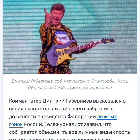
Дмитрий Губерниев рад, что покажут Олимпиаду. Фото:
Официальный сайт Дмитрия Губерниева
Комментатор Дмитрий Губерниев высказался о
своих планах на случай своего избрания в
должности президента Федерации
лыжных
гонок
России. Тележурналист заявил, что
собирается объединить все лыжные виды спорта
в одну федерацию, как это произошло со