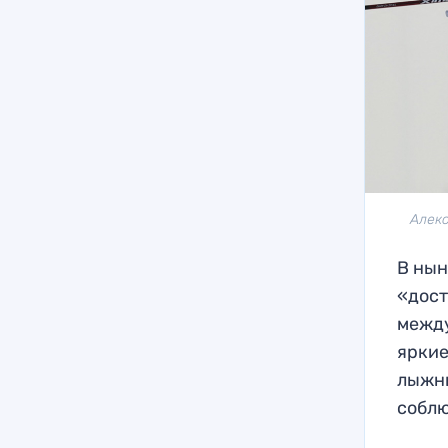
Алек
В нын
«дост
между
яркие
лыжны
соблю