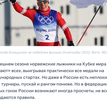
сандр Большунов на победном финише Олимпиады-2022. Фото: RE
ешнем сезоне норвежские лыжники на Кубке мира
ают» всех, выигрывая практически все медали на
народных стартах. Но даже в России есть неплохи
 турниры, пускай и рангом пониже. Но в федераци
х гонок России возникают иногда просчеты, не вс
даются правила.