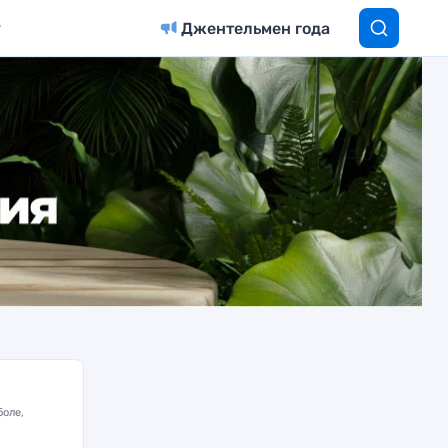
Джентельмен года
боле,