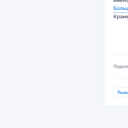
имена
Боль
Крам
Подел
Лыж