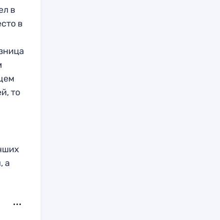
ел в
сто в
азница
м
бщем
й, то
учших
, а