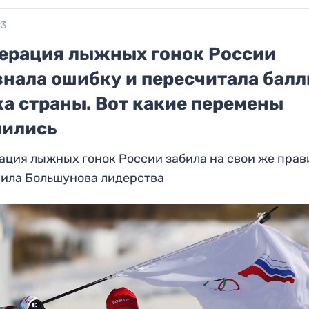
23
ерация лыжных гонок России
знала ошибку и пересчитала бал
ка страны. Вот какие перемены
чились
ция лыжных гонок России забила на свои же прав
шила Большунова лидерства