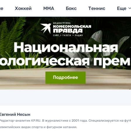
ие
Хоккей
MMA
Бокс
Теннис
Еще
Евгений Несын
Редактор-аналитик KP.RU. В журналистике с 2001 года. Специализируется на фут
олимпийских видах спорта и фигурном катании.