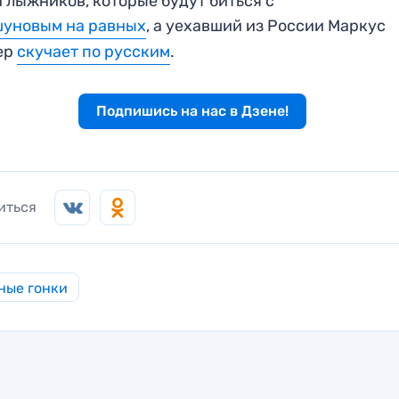
 лыжников, которые будут биться с
шуновым на равных
, а уехавший из России Маркус
ер
скучает по русским
.
Подпишись на нас в Дзене!
иться
ные гонки