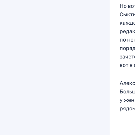
Но во
Сыкты
каждо
редак
по не
поряд
зачет
вот в
Алекс
Больш
у жен
рядом