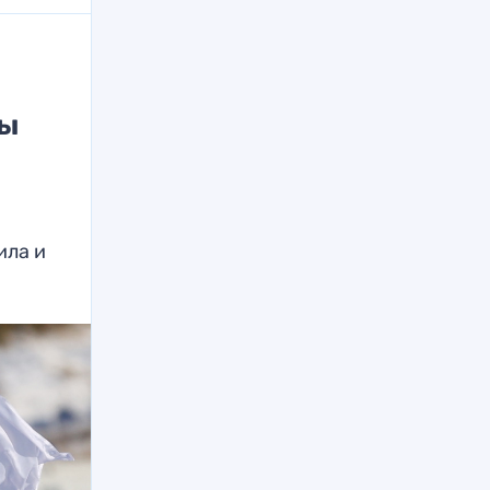
лы
ила и