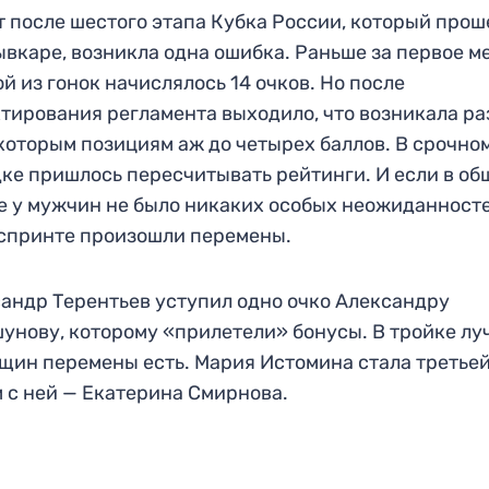
т после шестого этапа Кубка России, который прош
вкаре, возникла одна ошибка. Раньше за первое ме
й из гонок начислялось 14 очков. Но после
тирования регламента выходило, что возникала р
которым позициям аж до четырех баллов. В срочно
ке пришлось пересчитывать рейтинги. И если в о
е у мужчин не было никаких особых неожиданносте
 спринте произошли перемены.
андр Терентьев уступил одно очко Александру
унову, которому «прилетели» бонусы. В тройке л
щин перемены есть. Мария Истомина стала третьей
 с ней — Екатерина Смирнова.