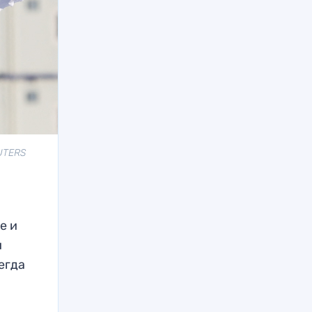
UTERS
е и
и
егда