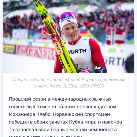
Йоханнес Клебо - лидер сборной Норвегии по лыжным
гонкам. Фото: GLOBAL LOOK PRESS
Прошлый сезон в международных лыжных
гонках был отмечен полным превосходством
Йоханнеса Клебо. Норвежский спортсмен
победил в обоих зачетах Кубка мира и наконец-
то завоевал свои первые медали чемпионата