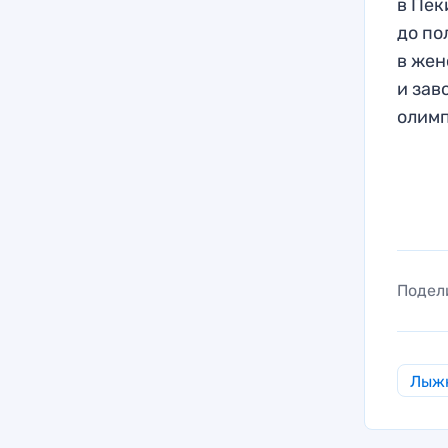
в Пек
до по
в жен
и зав
олимп
Подел
Лыж