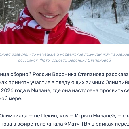
анова заявила, что немецкие и норвежские лыжницы ждут возвра
россиянок. Фото: соцсети Вероники Степановой
ца сборной России Вероника Степанова рассказа
нах принять участие в следующих зимних Олимпий
 2026 года в Милане, где она настроена проявить с
ной мере.
Олимпиада — не Пекин, моя — Игры в Милане», — с
нова в эфире телеканала «Матч ТВ» в рамках пере