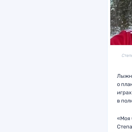
Степ
Лыжни
о пла
играх
в пол
«Моя 
Степа