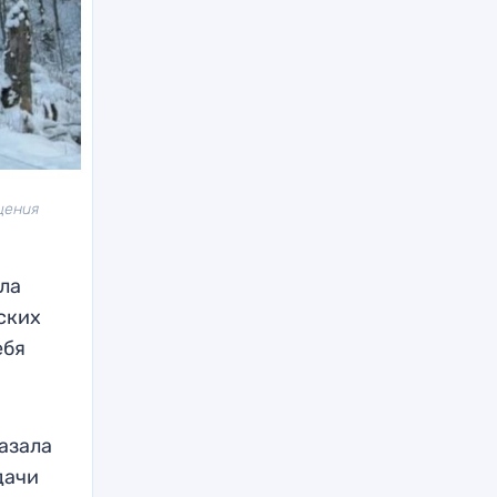
щения
ла
ских
ебя
казала
дачи