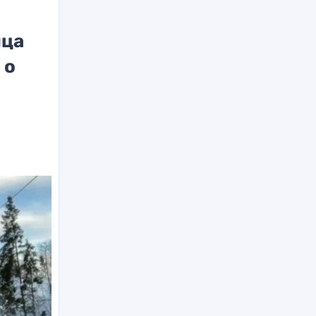
ица
 о