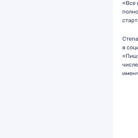
«Все 
полно
старт
Степа
в соц
«Пишу
числе
имен»