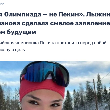
022
я Олимпиада — не Пекин». Лыжн
панова сделала смелое заявление
ем будущем
ийская чемпионка Пекина поставила перед собой
иозную цель