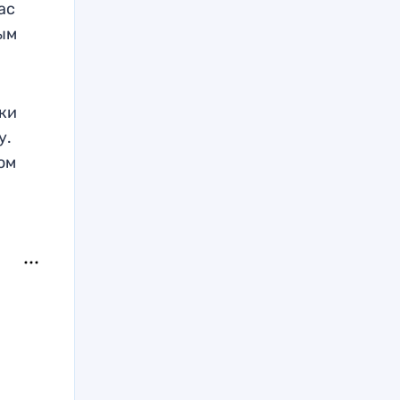
ас
ым
жки
у.
ом