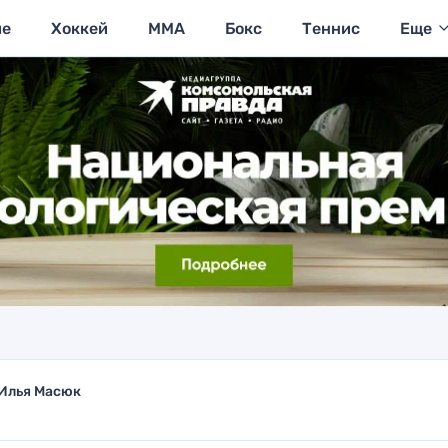
ие
Хоккей
MMA
Бокс
Теннис
Еще
Илья Масюк