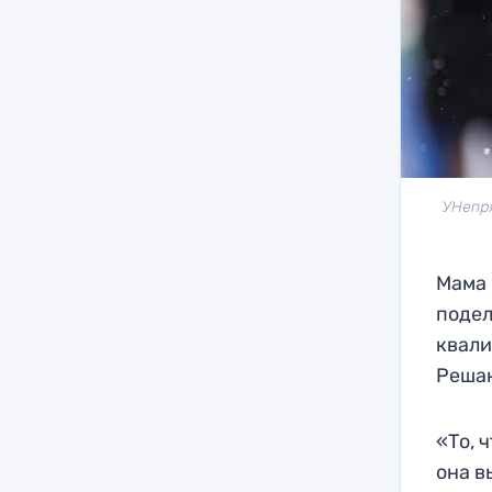
УНепря
Мама
подел
квали
Решаю
«То, 
она в