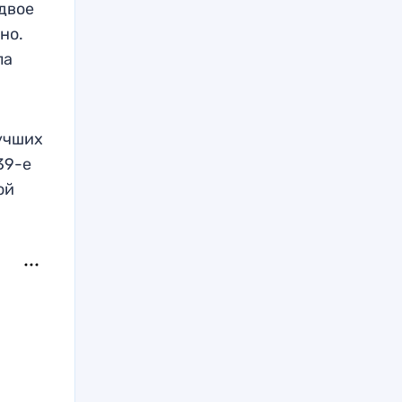
 двое
но.
ла
лучших
39-е
ой