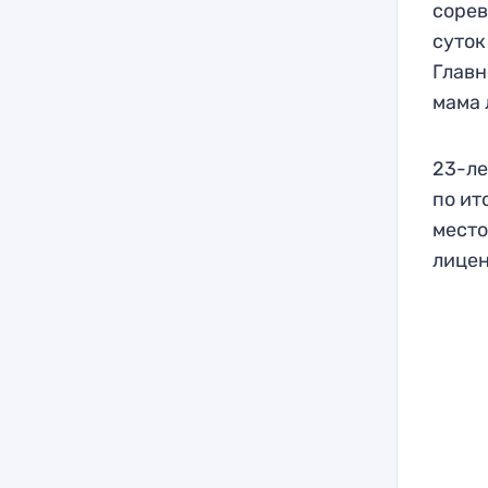
сорев
суток
Главн
мама
23-ле
по ит
место
лицен