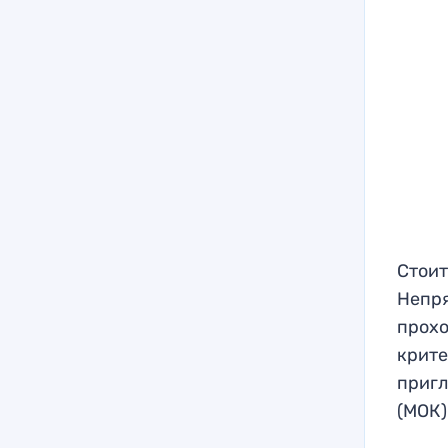
Стоит
Непря
прохо
крите
пригл
(МОК)