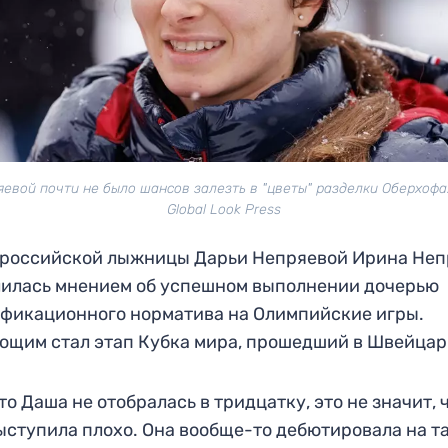
евой почти не было шансов залезть в "цветы" разделки Оберхофа
Global Look Press
 российской лыжницы Дарьи Непряевой Ирина Неп
илась мнением об успешном выполнении дочерью
фикационного норматива на Олимпийские игры.
щим стал этап Кубка мира, прошедший в Швейцар
что Даша не отобралась в тридцатку, это не значит, 
ыступила плохо. Она вообще-то дебютировала на т