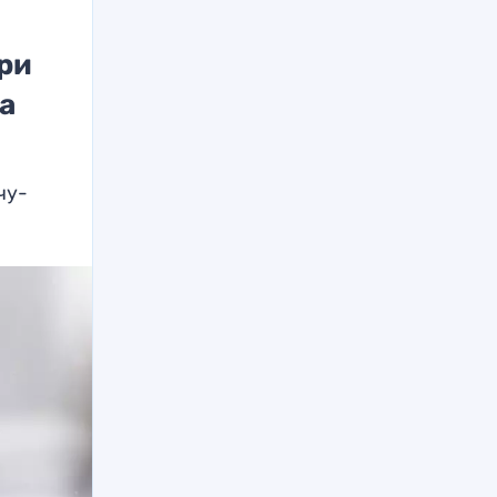
ри
а
чу-