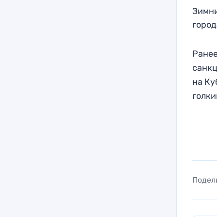
Зимни
город
Ране
санкц
на Ку
голки
Подел