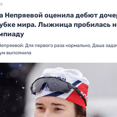
25
а Непряевой оценила дебют доче
Кубке мира. Лыжница пробилась н
мпиаду
епряевой: Для первого раза нормально, Даша зада
ум выполнила