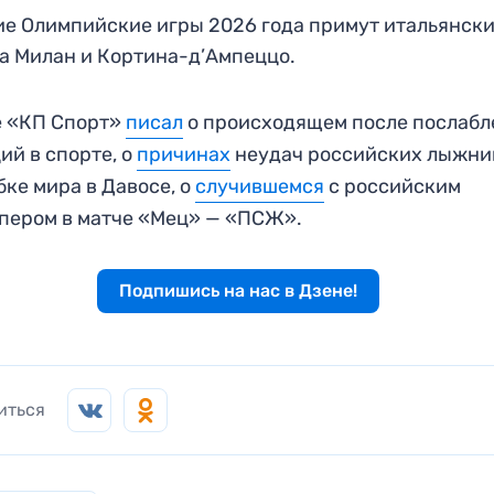
е Олимпийские игры 2026 года примут итальянск
а Милан и Кортина-д’Ампеццо.
е «КП Спорт»
писал
о происходящем после послаб
ий в спорте, о
причинах
неудач российских лыжни
бке мира в Давосе, о
случившемся
с российским
пером в матче «Мец» — «ПСЖ».
Подпишись на нас в Дзене!
иться