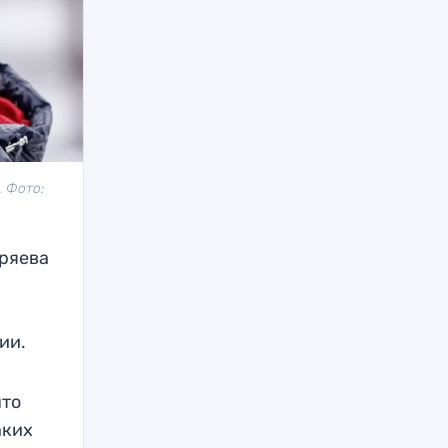
. Фото:
ряева
ии.
что
аких