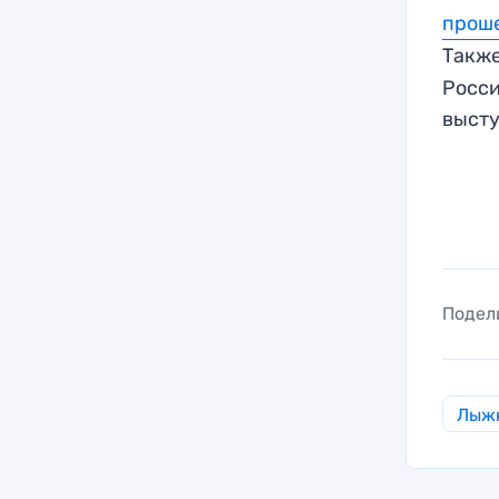
прош
Такж
Росси
высту
Подел
Лыж