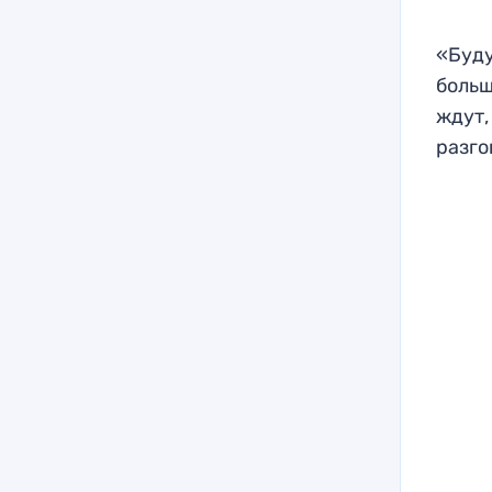
«Буду
больш
ждут,
разго