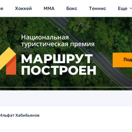
ие
Хоккей
MMA
Бокс
Теннис
Еще
Ильфат Хабибьянов