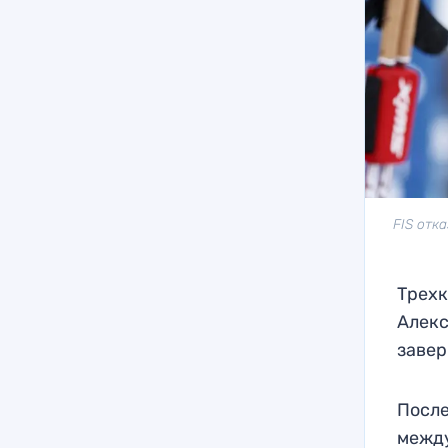
FIS отк
Трехк
Алекс
завер
После
между