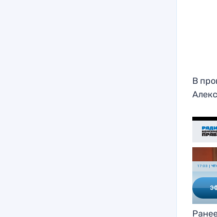
В про
Алекс
Ранее