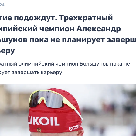
024
гие подождут. Трехкратный
мпийский чемпион Александр
ьшунов пока не планирует завер
ьеру
ратный олимпийский чемпион Большунов пока не
рует завершать карьеру