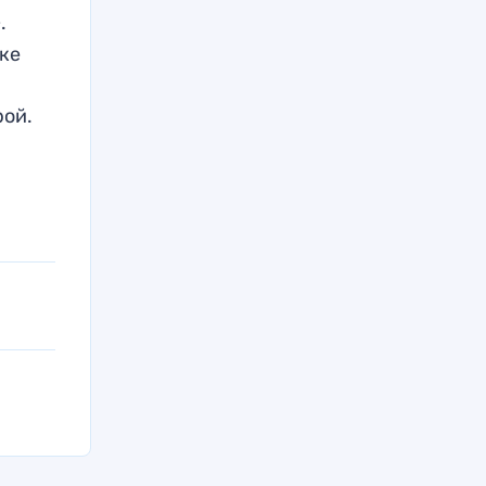
.
ке
рой.