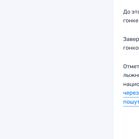
До эт
гонке
Завер
гонко
Отмет
лыжн
нацио
через
пошу