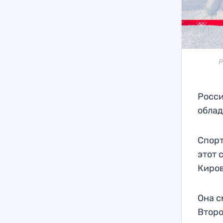
Р
Росси
облад
Спорт
этот 
Киров
Она с
Второ