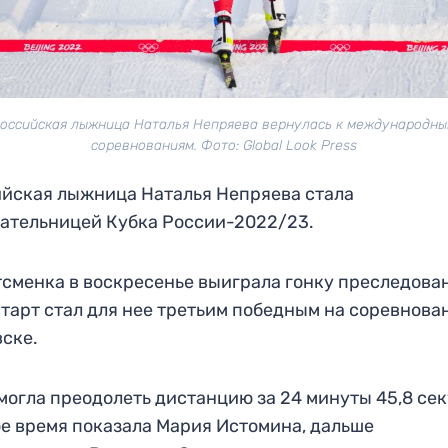
оссийская лыжница Наталья Непряева вернулась к международн
соревнованиям. Фото: Global Look Press
йская лыжница Наталья Непряева стала
ательницей Кубка России-2022/23.
сменка в воскресенье выиграла гонку преследова
старт стал для нее третьим победным на соревнова
ске.
могла преодолеть дистанцию за 24 минуты 45,8 се
е время показала Мария Истомина, дальше