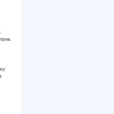
в
й
тров.
нку
ка