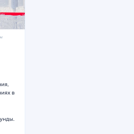
ым
ния,
ниях в
кунды.