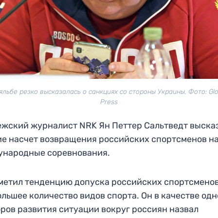
яльбе резко высказалась о санкциях со стороны Украины. Фото: Glo
Press
жский журналист NRK Ян Петтер Сальтведт выска
е насчет возвращения российских спортсменов н
ународные соревнования.
метил тенденцию допуска российских спортсменов
ольшее количество видов спорта. Он в качестве одн
ров развития ситуации вокруг россиян назвал