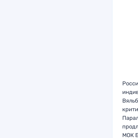
Росси
индив
Вяльб
крити
Парал
продл
МОК Б