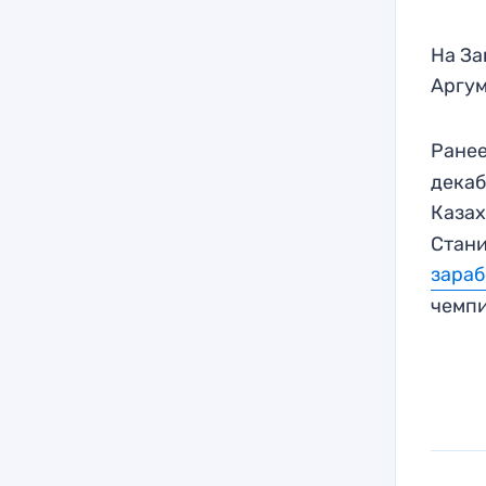
На За
Аргум
Ране
декаб
Каза
Стани
зараб
чемпи