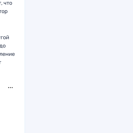
, что
тор
угой
 до
вление
т