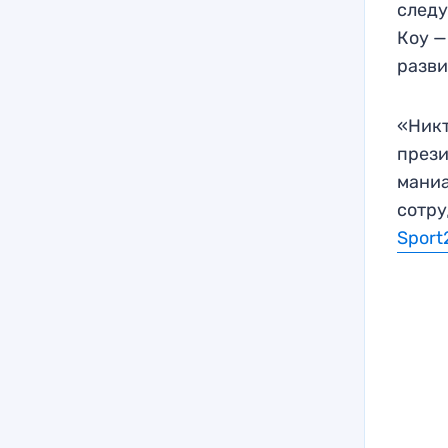
следу
Коу —
разви
«Никт
прези
маниа
сотру
Sport