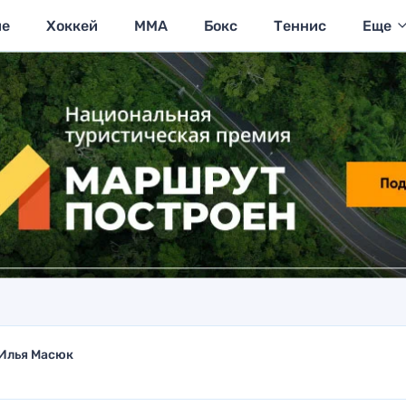
ие
Хоккей
MMA
Бокс
Теннис
Еще
Илья Масюк