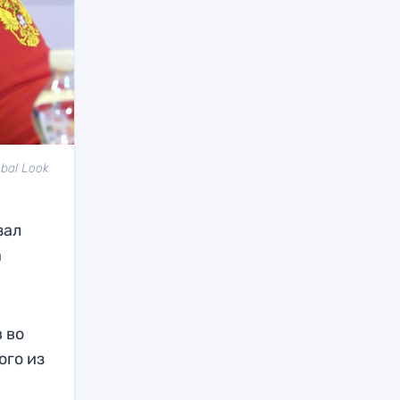
bal Look
зал
а
 во
ого из