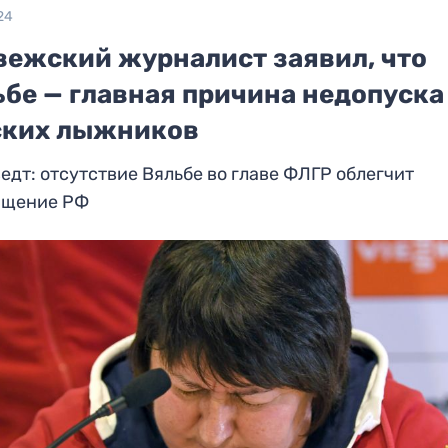
24
вежский журналист заявил, что
ьбе — главная причина недопуска
ских лыжников
едт: отсутствие Вяльбе во главе ФЛГР облегчит
ащение РФ