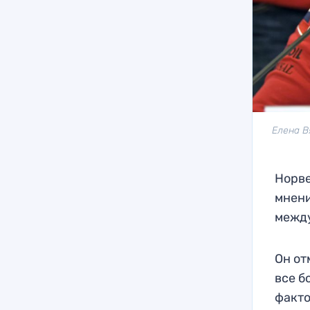
Елена В
Норве
мнени
межд
Он от
все б
факто