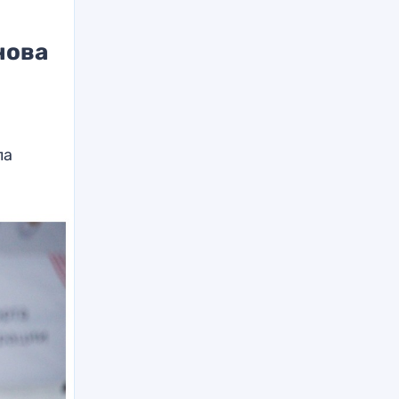
нова
ла