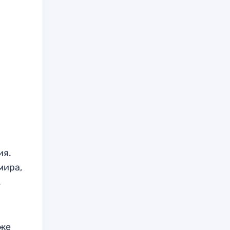
ия.
мира,
.
кже