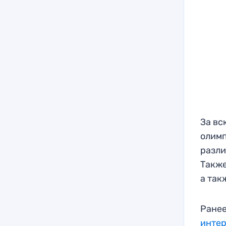
За вс
олимп
разли
Также
а так
Ранее
инте