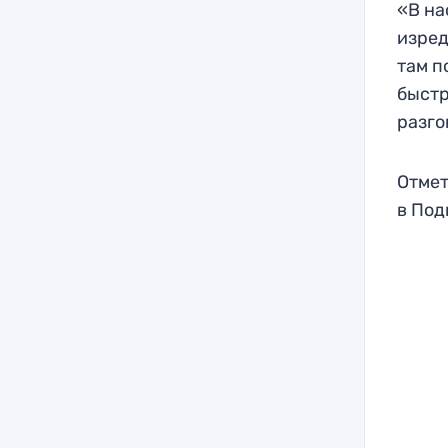
«В на
изред
там п
быстр
разго
Отмет
в Под