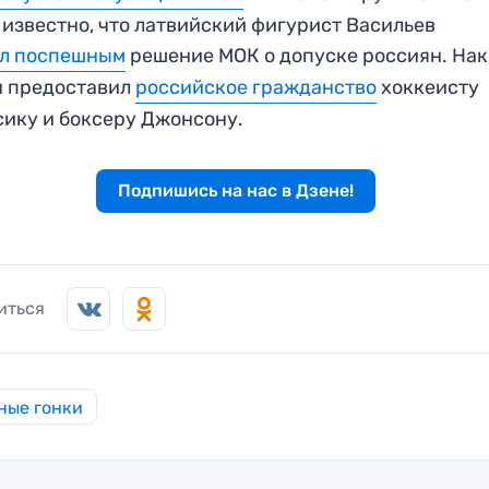
 известно, что латвийский фигурист Васильев
ал поспешным
решение МОК о допуске россиян. Нак
н предоставил
российское гражданство
хоккеисту
ику и боксеру Джонсону.
Подпишись на нас в Дзене!
иться
ные гонки