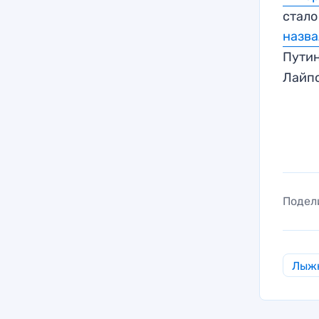
стало
назв
Пути
Лайпс
Подел
Лыж