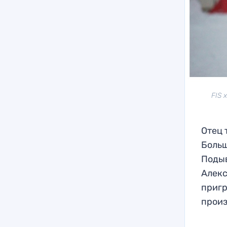
FIS 
Отец 
Больш
Подыв
Алекс
пригр
произ