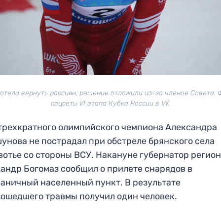
хотела вернуть россиян, решение отложили из-за членов Совета. 
соцсети VI этапа Кубка России в VK
трехкратного олимпийского чемпиона Александра
унова не пострадал при обстреле брянского села
отье со стороны ВСУ. Накануне губернатор регио
андр Богомаз сообщил о прилете снарядов в
аничный населенный пункт. В результате
ошедшего травмы получил один человек.