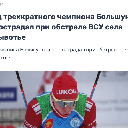
24
ц трехкратного чемпиона Большу
острадал при обстреле ВСУ села
ывотье
ыжника Большунова не пострадал при обстреле се
отье