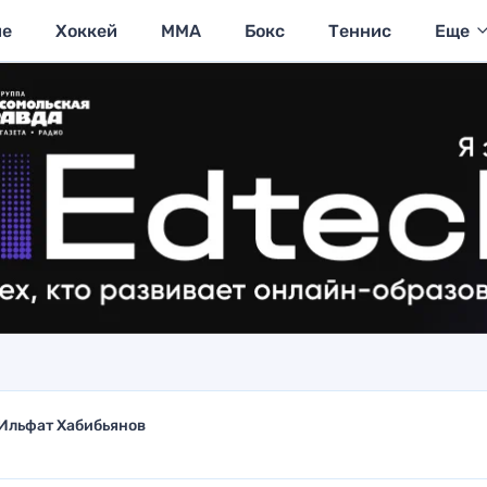
ие
Хоккей
MMA
Бокс
Теннис
Еще
Ильфат Хабибьянов