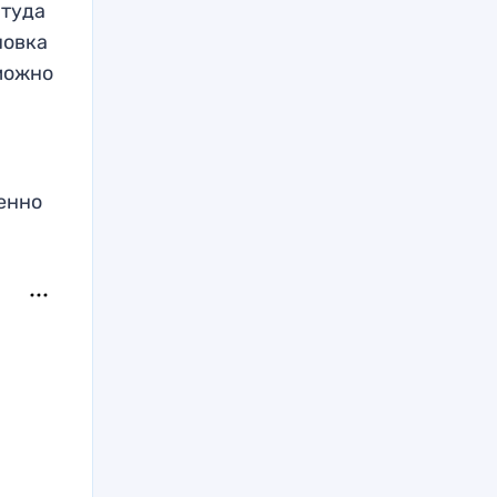
 туда
новка
 можно
менно