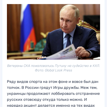
Ветераны СКА пожаловались Путину на судейство в КХЛ.
Фото: Global Look Press
Ряду видов спорта на этом фоне и вовсе был дан
толчок. В России грядут Игры дружбы. Меж тем,
украинцы продолжают лоббировать отстранение
русских отовсюду откуда только можно. И
нередко акцент делается именно на тех видах