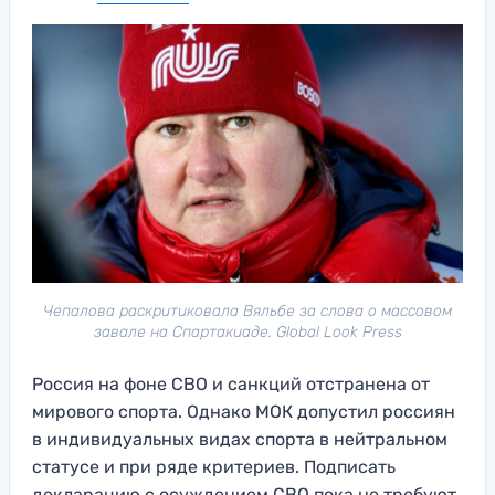
Чепалова раскритиковала Вяльбе за слова о массовом
завале на Спартакиаде. Global Look Press
Россия на фоне СВО и санкций отстранена от
мирового спорта. Однако МОК допустил россиян
в индивидуальных видах спорта в нейтральном
статусе и при ряде критериев. Подписать
декларацию с осуждением СВО пока не требуют.