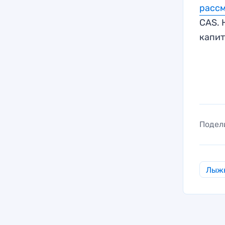
расс
CAS. 
капит
Подел
Лыж