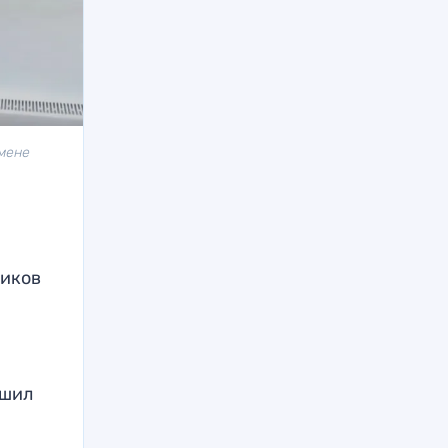
смене
ников
ешил