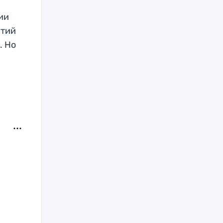
ии
ятий
. Но