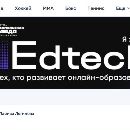
ие
Хоккей
MMA
Бокс
Теннис
Еще
Лариса Логинова