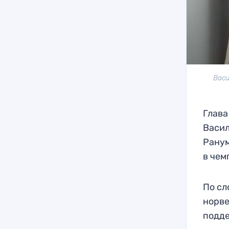
Васи
Глава
Васил
Ранум
в чем
По сл
норве
подде