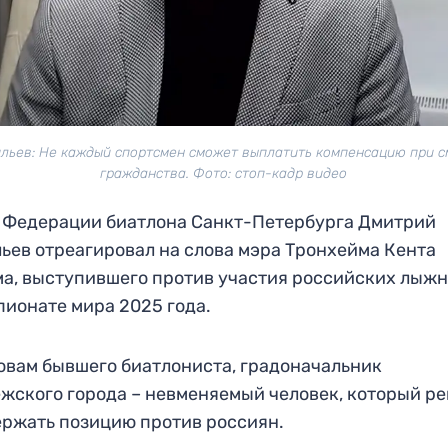
льев: Не каждый спортсмен сможет выплатить компенсацию при 
гражданства. Фото: стоп-кадр видео
 Федерации биатлона Санкт-Петербурга Дмитрий
ьев отреагировал на слова мэра Тронхейма Кента
а, выступившего против участия российских лыж
пионате мира 2025 года.
овам бывшего биатлониста, градоначальник
жского города – невменяемый человек, который р
ржать позицию против россиян.