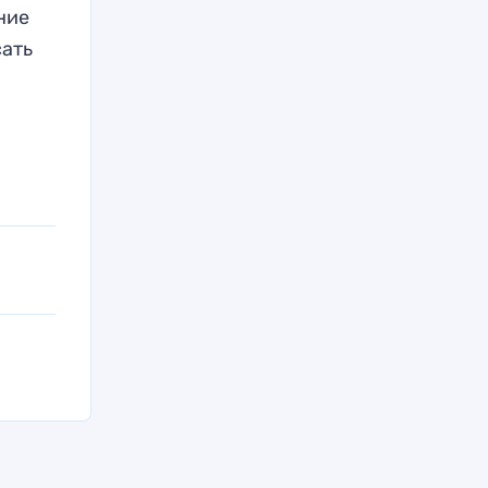
ние
ать