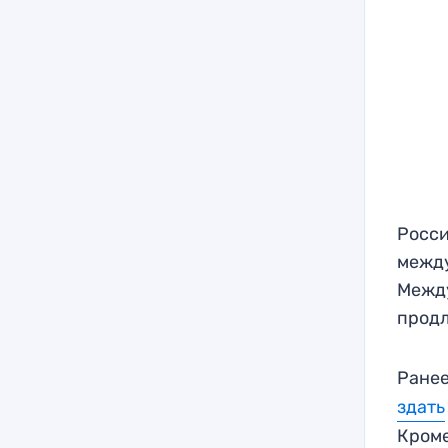
Росси
между
Между
продл
Ранее
здать
Кроме