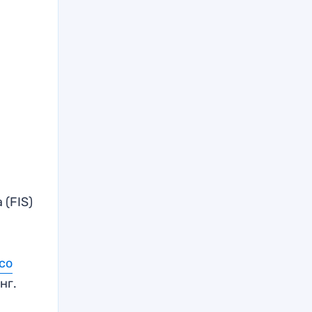
(FIS)
.
со
нг.