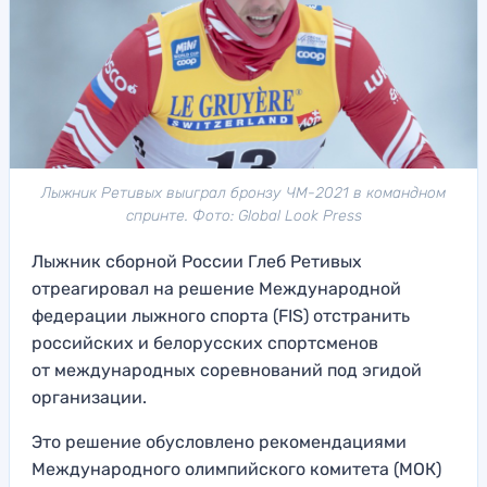
Лыжник Ретивых выиграл бронзу ЧМ-2021 в командном
спринте. Фото: Global Look Press
Лыжник сборной России Глеб Ретивых
отреагировал на решение Международной
федерации лыжного спорта (FIS) отстранить
российских и белорусских спортсменов
от международных соревнований под эгидой
организации.
Это решение обусловлено рекомендациями
Международного олимпийского комитета (МОК)