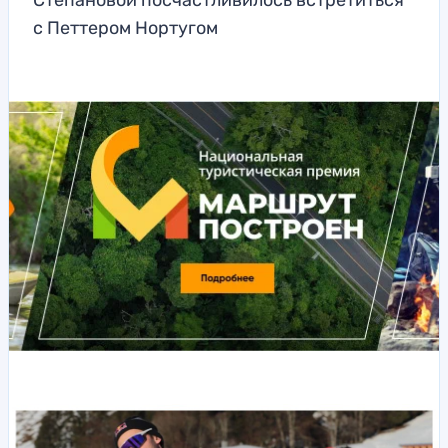
Степановой посчастливилось встретиться
с Петтером Нортугом