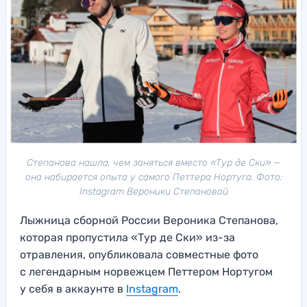
Степанова нашла, чем заняться вместо «Тур де Ски» —
она набирается опыта у самого Петтера Нортуга. Фото:
Instagram Вероники Степановой
Лыжница сборной России Вероника Степанова,
которая пропустила «Тур де Ски» из-за
отравления, опубликовала совместные фото
с легендарным норвежцем Петтером Нортугом
у себя в аккаунте в
Instagram
.