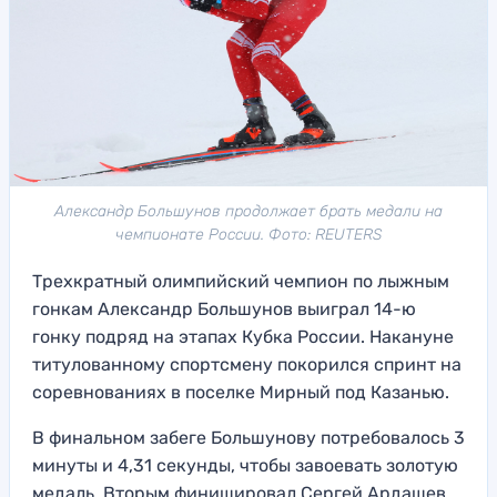
Александр Большунов продолжает брать медали на
чемпионате России. Фото: REUTERS
Трехкратный олимпийский чемпион по лыжным
гонкам Александр Большунов выиграл 14-ю
гонку подряд на этапах Кубка России. Накануне
титулованному спортсмену покорился спринт на
соревнованиях в поселке Мирный под Казанью.
В финальном забеге Большунову потребовалось 3
минуты и 4,31 секунды, чтобы завоевать золотую
медаль. Вторым финишировал Сергей Ардашев,