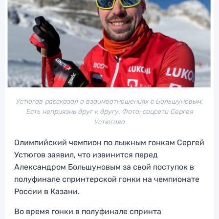
Устюгов рассказал о взаимоотношениях с Большуновым:
Есть неприязнь друг к другу. Фото: соцсети Сергея
Устюгова
Олимпийский чемпион по лыжным гонкам Сергей
Устюгов заявил, что извинится перед
Александром Большуновым за свой поступок в
полуфинале спринтерской гонки на чемпионате
России в Казани.
Во время гонки в полуфинале спринта