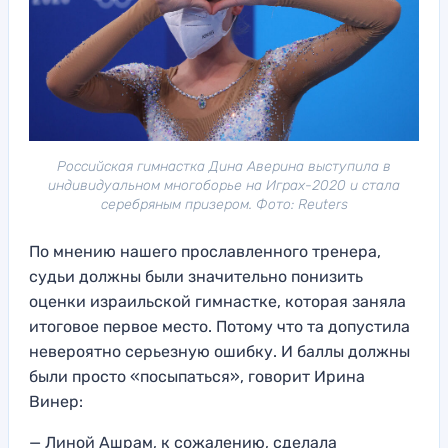
Российская гимнастка Дина Аверина выступила в
индивидуальном многоборье на Играх-2020 и стала
серебряным призером. Фото: Reuters
По мнению нашего прославленного тренера,
судьи должны были значительно понизить
оценки израильской гимнастке, которая заняла
итоговое первое место. Потому что та допустила
невероятно серьезную ошибку. И баллы должны
были просто «посыпаться», говорит Ирина
Винер:
— Линой Ашрам, к сожалению, сделала