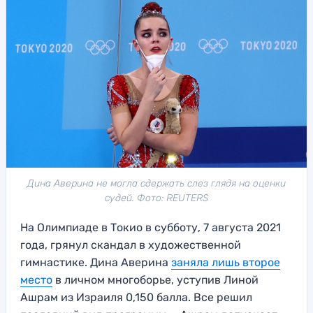
Дина Аверина не могла сдержать слез глядя на оценки
судей. Фото: REUTERS
На Олимпиаде в Токио в субботу, 7 августа 2021
года, грянул скандал в художественной
гимнастике. Дина Аверина
заняла лишь второе
место
в личном многоборье, уступив Линой
Ашрам из Израиля 0,150 балла. Все решил