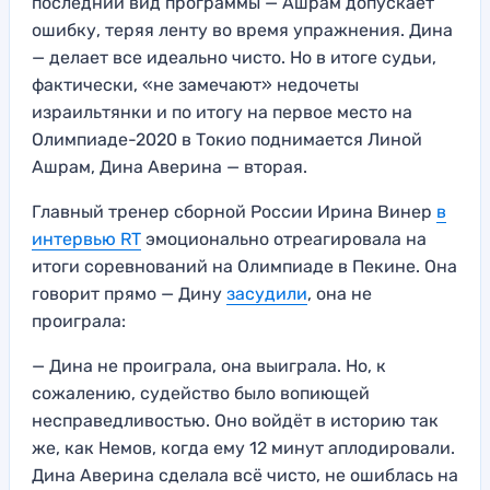
последний вид программы — Ашрам допускает
ошибку, теряя ленту во время упражнения. Дина
— делает все идеально чисто. Но в итоге судьи,
фактически, «не замечают» недочеты
израильтянки и по итогу на первое место на
Олимпиаде-2020 в Токио поднимается Линой
Ашрам, Дина Аверина — вторая.
Главный тренер сборной России Ирина Винер
в
интервью RT
эмоционально отреагировала на
итоги соревнований на Олимпиаде в Пекине. Она
говорит прямо — Дину
засудили
, она не
проиграла:
— Дина не проиграла, она выиграла. Но, к
сожалению, судейство было вопиющей
несправедливостью. Оно войдёт в историю так
же, как Немов, когда ему 12 минут аплодировали.
Дина Аверина сделала всё чисто, не ошиблась на