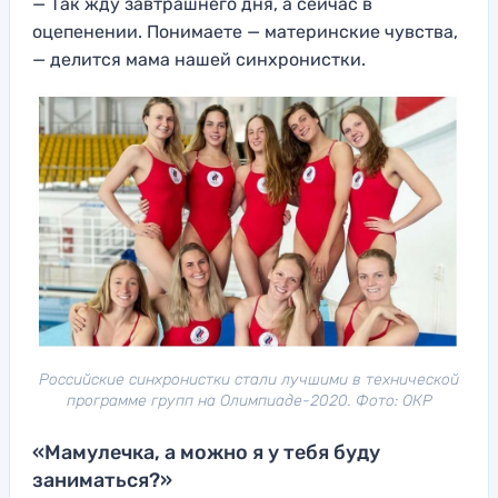
— Так жду завтрашнего дня, а сейчас в
оцепенении. Понимаете — материнские чувства,
— делится мама нашей синхронистки.
Российские синхронистки стали лучшими в технической
программе групп на Олимпиаде-2020. Фото: ОКР
«Мамулечка, а можно я у тебя буду
заниматься?»