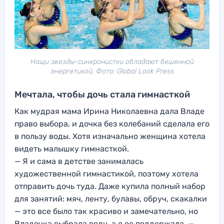
Нащи звезды-синхронистки обладают бешенной
энергетикой. Фото: Global Look Press
Мечтала, чтобы дочь стала гимнасткой
Как мудрая мама Ирина Николаевна дала Владе
право выбора, и дочка без колебаний сделала его
в пользу воды. Хотя изначально женщина хотела
видеть малышку гимнасткой.
— Я и сама в детстве занималась
художественной гимнастикой, поэтому хотела
отправить дочь туда. Даже купила полный набор
для занятий: мяч, ленту, булавы, обруч, скакалки
— это все было так красиво и замечательно, но
Владочка выбрала воду, а я ее поддержала, —