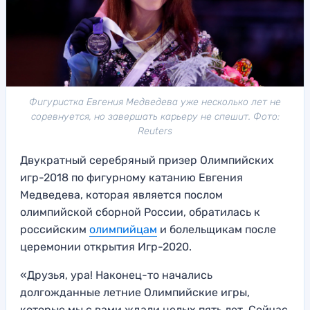
Фигуристка Евгения Медведева уже несколько лет не
соревнуется, но завершать карьеру не спешит. Фото:
Reuters
Двукратный серебряный призер Олимпийских
игр-2018 по фигурному катанию Евгения
Медведева, которая является послом
олимпийской сборной России, обратилась к
российским
олимпийцам
и болельщикам после
церемонии открытия Игр-2020.
«Друзья, ура! Наконец-то начались
долгожданные летние Олимпийские игры,
которые мы с вами ждали целых пять лет. Сейчас