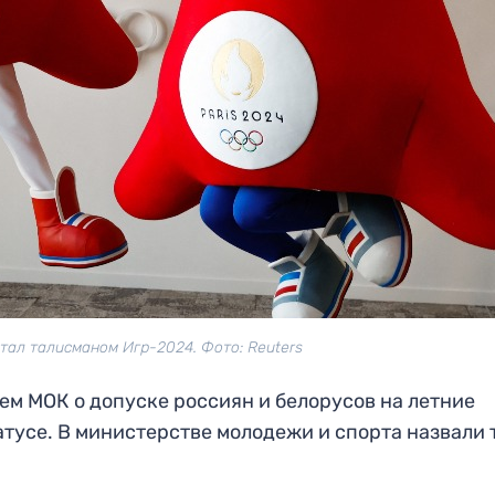
тал талисманом Игр-2024. Фото: Reuters
м МОК о допуске россиян и белорусов на летние
тусе. В министерстве молодежи и спорта назвали 