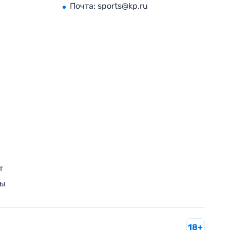
Почта:
sports@kp.ru
т
ры
18+