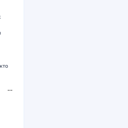
к
и
кто