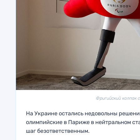
Фригийский колпак с
На Украине остались недовольны решение
олимпийские в Париже в нейтральном ста
шаг безответственным.