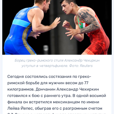
Борец греко-римского стиля Александр Чехиркин
уступил в четвертьфинале. Фото: Reuters
Сегодня состоялись состязания по греко-
римской борьбе для мужчин весом до 77
килограммов. Дончанин Александр Чехиркин
готовился к бою с раннего утра. В одной восьмой
финала он встретился мексиканцем по имени
Лейва Йепес, обыграв его с разгромным счетом