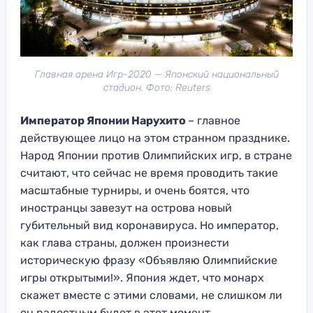
Главная арена Игр-2020 — Японский национальный
стадион. Фото: Reuters
Император Японии Нарухито
– главное
действующее лицо на этом странном празднике.
Народ Японии против Олимпийских игр, в стране
считают, что сейчас не время проводить такие
масштабные турниры, и очень боятся, что
иностранцы завезут на острова новый
губительный вид коронавируса. Но император,
как глава страны, должен произнести
историческую фразу «Объявляю Олимпийские
игры открытыми!». Япония ждет, что монарх
скажет вместе с этими словами, не слишком ли
он радостным будет в этот момент.