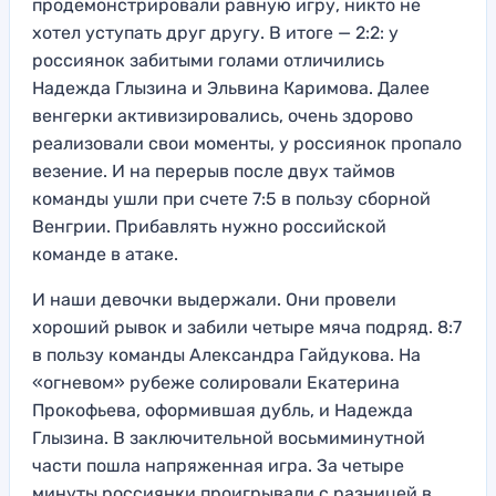
продемонстрировали равную игру, никто не
хотел уступать друг другу. В итоге — 2:2: у
россиянок забитыми голами отличились
Надежда Глызина и Эльвина Каримова. Далее
венгерки активизировались, очень здорово
реализовали свои моменты, у россиянок пропало
везение. И на перерыв после двух таймов
команды ушли при счете 7:5 в пользу сборной
Венгрии. Прибавлять нужно российской
команде в атаке.
И наши девочки выдержали. Они провели
хороший рывок и забили четыре мяча подряд. 8:7
в пользу команды Александра Гайдукова. На
«огневом» рубеже солировали Екатерина
Прокофьева, оформившая дубль, и Надежда
Глызина. В заключительной восьмиминутной
части пошла напряженная игра. За четыре
минуты россиянки проигрывали с разницей в