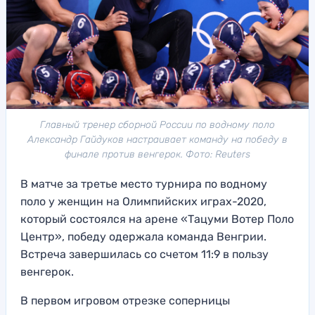
Главный тренер сборной России по водному поло
Александр Гайдуков настраивает команду на победу в
финале против венгерок. Фото: Reuters
В матче за третье место турнира по водному
поло у женщин на Олимпийских играх-2020,
который состоялся на арене «Тацуми Вотер Поло
Центр», победу одержала команда Венгрии.
Встреча завершилась со счетом 11:9 в пользу
венгерок.
В первом игровом отрезке соперницы