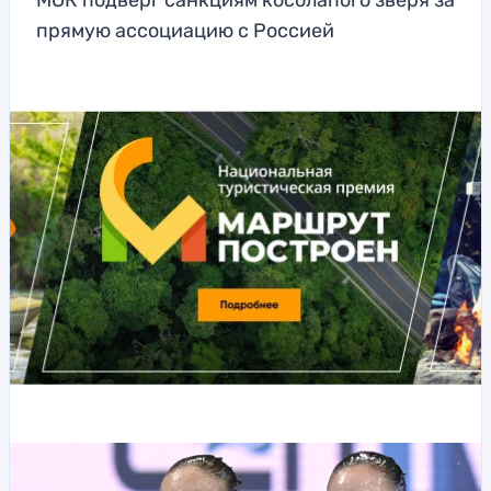
МОК подверг санкциям косолапого зверя за
прямую ассоциацию с Россией