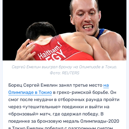
Сергей Емелин выиграл бронзу на Олимпиаде в Токио.
Фото: REUTERS
Борец Сергей Емелин занял третье место
на
Олимпиаде в Токио
в греко-римской борьбе. Он
смог после неудачи в отборочных раунда пройти
через «утешительные» поединки и выйти на
«бронзовый» матч, где одержал победу. В
поединке за бронзовую медаль Олимпиады-2020
в Токио Емелин победил с разгромным счетом