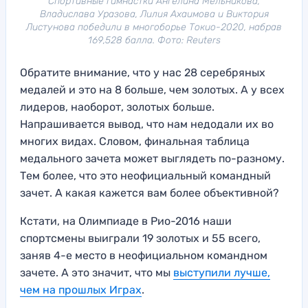
Спортивные гимнастки Ангелина Мельникова,
Владислава Уразова, Лилия Ахаимова и Виктория
Листунова победили в многоборье Токио-2020, набрав
169,528 балла. Фото: Reuters
Обратите внимание, что у нас 28 серебряных
медалей и это на 8 больше, чем золотых. А у всех
лидеров, наоборот, золотых больше.
Напрашивается вывод, что нам недодали их во
многих видах. Словом, финальная таблица
медального зачета может выглядеть по-разному.
Тем более, что это неофициальный командный
зачет. А какая кажется вам более объективной?
Кстати, на Олимпиаде в Рио-2016 наши
спортсмены выиграли 19 золотых и 55 всего,
заняв 4-е место в неофициальном командном
зачете. А это значит, что мы
выступили лучше,
чем на прошлых Играх
.