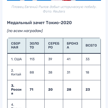
Пловец Евгений Рылов добыл историческую победу.
Фото: Reuters
Медальный зачет Токио-2020
(по всем наградам)
СБОР
ЗОЛО
СЕРЕБ
БРОНЗ
ВСЕГО
НАЯ
ТО
РО
А
1. США
113
39
41
33
2.
88
38
31
18
Китай
3.
Росси
71
20
28
23
я
4.