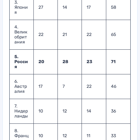
3.
Япони
27
14
17
58
я
4.
Велик
22
21
22
65
обрит
ания
5.
Росси
20
28
23
71
я
6.
Австр
17
7
22
46
алия
7.
Нидер
10
12
14
36
ланды
8.
Франц
10
12
11
33