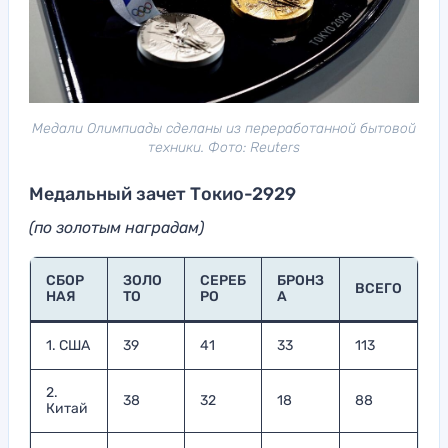
Медали Олимпиады сделаны из переработанной бытовой
техники. Фото: Reuters
Медальный зачет Токио-2929
(по золотым наградам)
СБОР
ЗОЛО
СЕРЕБ
БРОНЗ
ВСЕГО
НАЯ
ТО
РО
А
1. США
39
41
33
113
2.
38
32
18
88
Китай