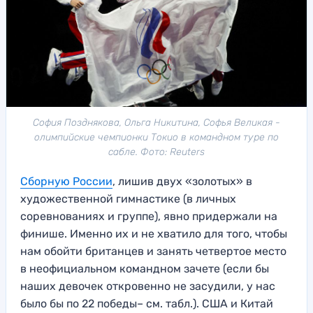
София Позднякова, Ольга Никитина, Софья Великая -
олимпийские чемпионки Токио в командном туре по
сабле. Фото: Reuters
Сборную России
, лишив двух «золотых» в
художественной гимнастике (в личных
соревнованиях и группе), явно придержали на
финише. Именно их и не хватило для того, чтобы
нам обойти британцев и занять четвертое место
в неофициальном командном зачете (если бы
наших девочек откровенно не засудили, у нас
было бы по 22 победы– см. табл.). США и Китай