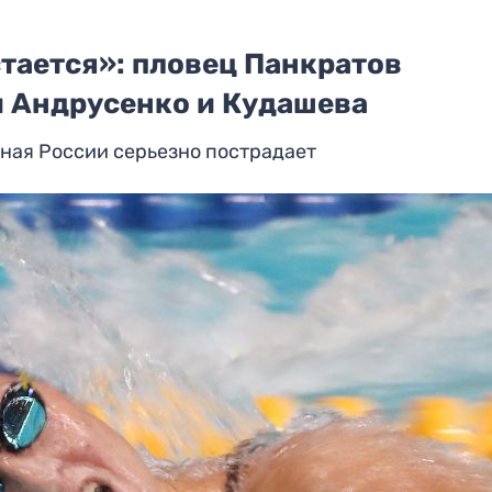
тается»: пловец Панкратов
и Андрусенко и Кудашева
орная России серьезно пострадает