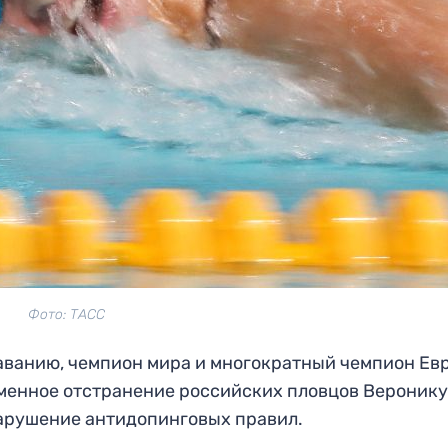
Фото: ТАСС
аванию, чемпион мира и многократный чемпион Ев
менное отстранение российских пловцов Веронику
арушение антидопинговых правил.