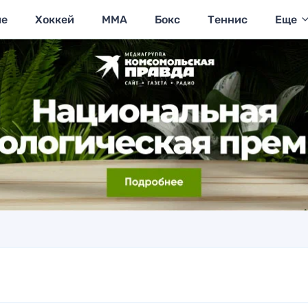
ие
Хоккей
MMA
Бокс
Теннис
Еще