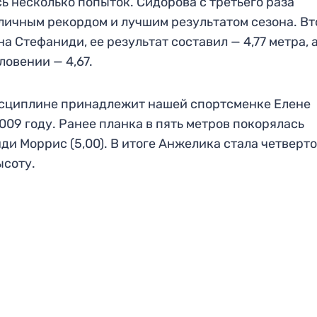
ь несколько попыток. Сидорова с третьего раза
е личным рекордом и лучшим результатом сезона. В
 Стефаниди, ее результат составил — 4,77 метра, 
овении — 4,67.
дисциплине принадлежит нашей спортсменке Елене
2009 году. Ранее планка в пять метров покорялась
и Моррис (5,00). В итоге Анжелика стала четверт
ысоту.