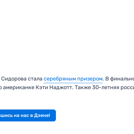
о Сидорова стала
серебряным призером
. В финальн
о американке Кэти Наджотт. Также 30-летняя росс
.
шись на нас в Дзене!