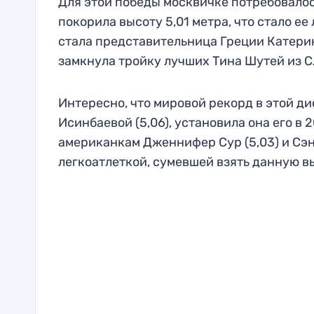
Для этой победы москвичке потребовалос
покорила высоту 5,01 метра, что стало е
стала представительница Греции Катерина
замкнула тройку лучших Тина Шутей из Сл
Интересно, что мировой рекорд в этой 
Исинбаевой (5,06), установила она его в 
американкам Дженнифер Сур (5,03) и Сэнд
легкоатлеткой, сумевшей взять данную в