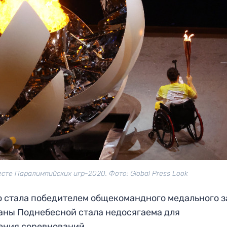
сте Паралимпийских игр-2020. Фото: Global Press Look
 стала победителем общекомандного медального з
раны Поднебесной стала недосягаема для
ения соревнований.