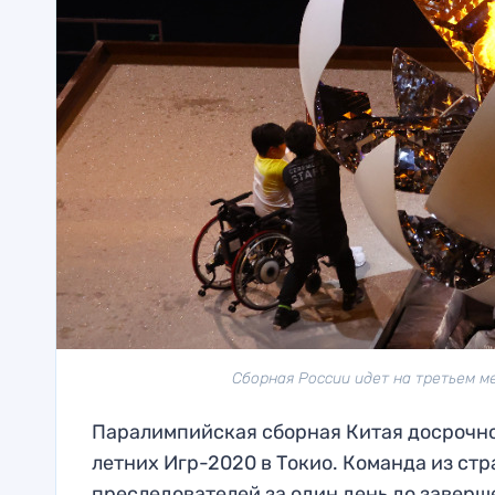
Сборная России идет на третьем ме
Паралимпийская сборная Китая досрочно
летних Игр-2020 в Токио. Команда из ст
преследователей за один день до заверш