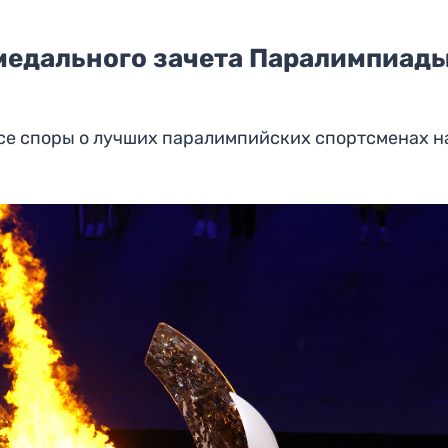
медального зачета Паралимпиады
се споры о лучших паралимпийских спортсменах н