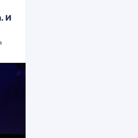
. И
а