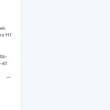
ей,
о 117
 35-
-47.