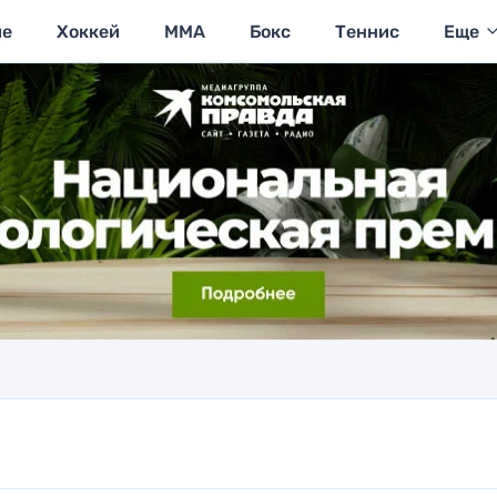
ие
Хоккей
MMA
Бокс
Теннис
Еще