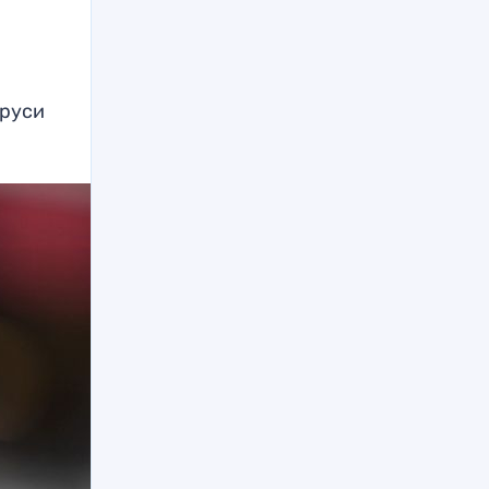
й
аруси