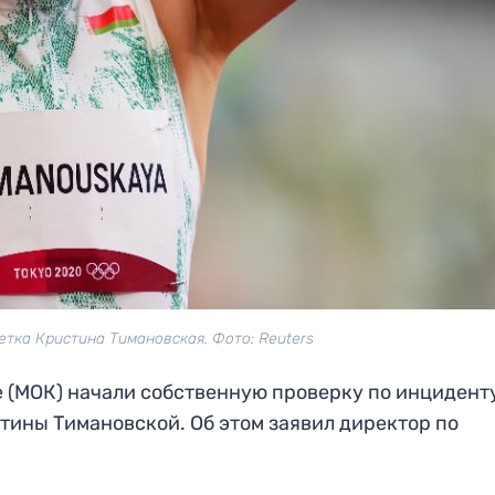
етка Кристина Тимановская. Фото: Reuters
(МОК) начали собственную проверку по инциденту
тины Тимановской. Об этом заявил директор по