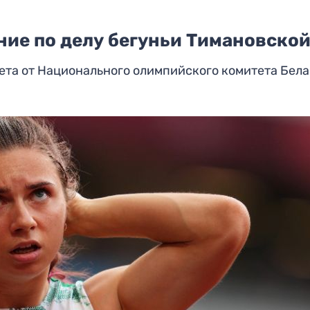
ние по делу бегуньи Тимановско
чета от Национального олимпийского комитета Бел