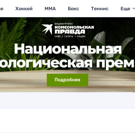
ие
Хоккей
MMA
Бокс
Теннис
Еще