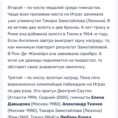
Второй – по числу медалей среди гимнасток.
Чаще всех призовые места на Играх занимала
уже упомянутая Тамара Замотайлова (Люхина). В
ее активе два золота и две бронзы. К хет-трику в
Риме она добавила золото в Токио в 1964-м году.
Если Ангелина завтра выиграет одну награду, то,
как минимум повторит результат Замотайловой.
В Рио-Де-Жанейро она завоевала серебро. А
если уж дважды поднимется на пьедестал, то
обставит свою знаменитую землячку.
Третий – по числу золотых наград. Пока пять
воронежских олимпийцев побеждали на Играх
по два раза. Это прыгун Дмитрий Саутин
(Атланта-1996, Сидней-2000), гимнасты
Елена
Давыдова
(Москва-1980),
Александр Ткачев
(Москва-1980), Тамара Замотайлова (Люхина)
(Рим-1960, Токио-1964) и
Любовь Бурда