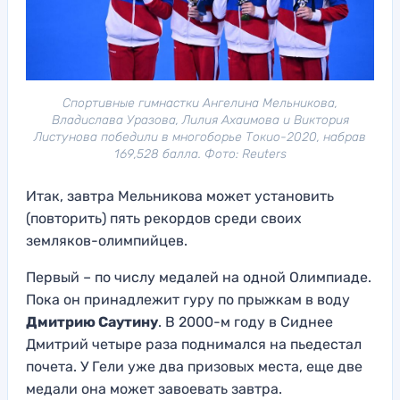
Спортивные гимнастки Ангелина Мельникова,
Владислава Уразова, Лилия Ахаимова и Виктория
Листунова победили в многоборье Токио-2020, набрав
169,528 балла. Фото: Reuters
Итак, завтра Мельникова может установить
(повторить) пять рекордов среди своих
земляков-олимпийцев.
Первый – по числу медалей на одной Олимпиаде.
Пока он принадлежит гуру по прыжкам в воду
Дмитрию Саутину
. В 2000-м году в Сиднее
Дмитрий четыре раза поднимался на пьедестал
почета. У Гели уже два призовых места, еще две
медали она может завоевать завтра.