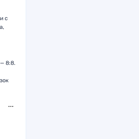
и с
а,
— 8:8.
зок