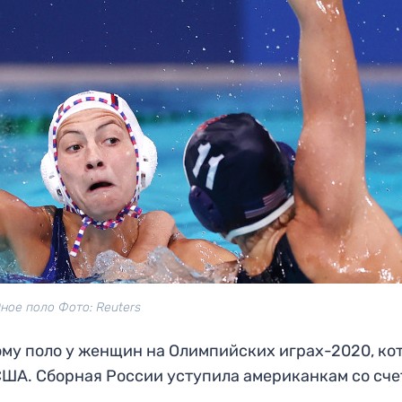
ное поло Фото: Reuters
ому поло у женщин на Олимпийских играх-2020, ко
 США. Сборная России уступила американкам со сче