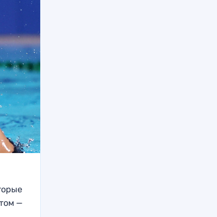
торые
том —