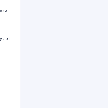
но и
у лет