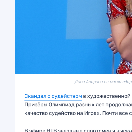
Дина Аверина не могла сдер
Скандал с судейством
в художественной 
Призёры Олимпиад разных лет продолжа
качество судейство на Играх. Почти все 
В эфире НТВ звездные спортсмены выска