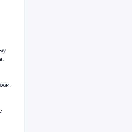
ому
а.
вам,
е