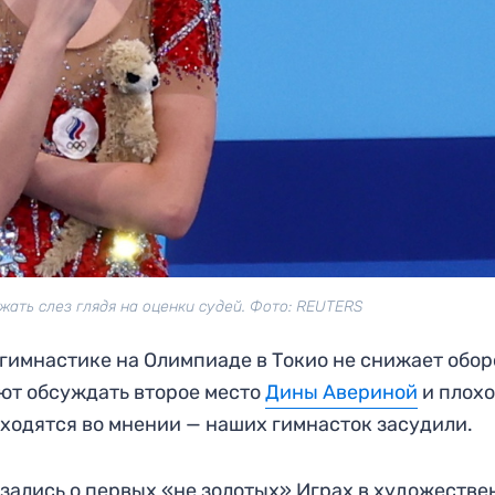
жать слез глядя на оценки судей. Фото: REUTERS
гимнастике на Олимпиаде в Токио не снижает обор
ют обсуждать второе место
Дины Авериной
и плохо
сходятся во мнении — наших гимнасток засудили.
зались о первых «не золотых» Играх в художестве