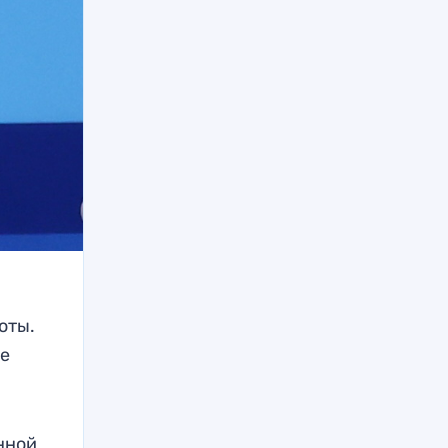
оты.
е
нной