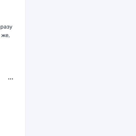
сразу
 же,