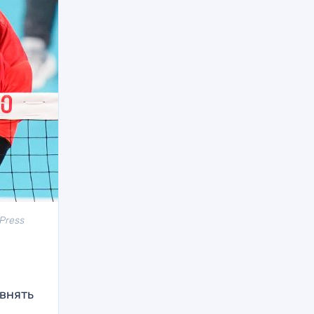
Press
внять