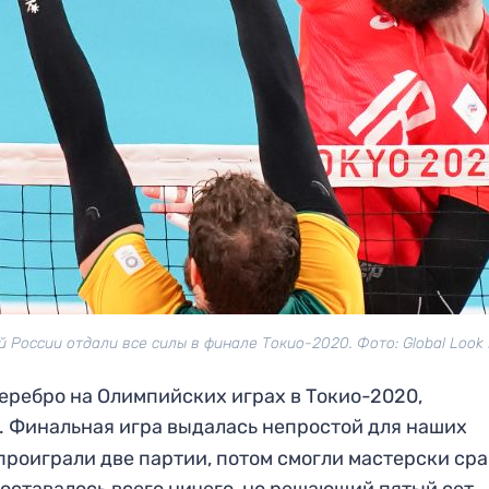
 России отдали все силы в финале Токио-2020. Фото: Global Look 
еребро на Олимпийских играх в Токио-2020,
3. Финальная игра выдалась непростой для наших
роиграли две партии, потом смогли мастерски сра