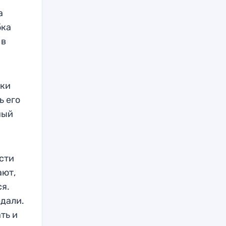
а
бка
 в
вки
ь его
ный
сти
ают,
ся.
едали.
ть и