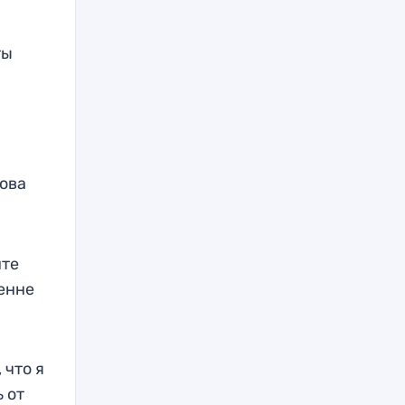
ты
лова
нте
ренне
 что я
 от