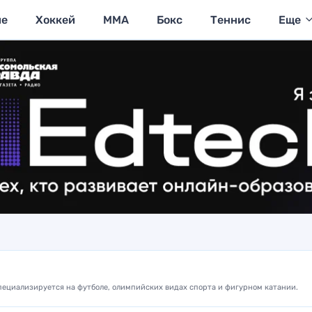
ие
Хоккей
MMA
Бокс
Теннис
Еще
Специализируется на футболе, олимпийских видах спорта и фигурном катании.