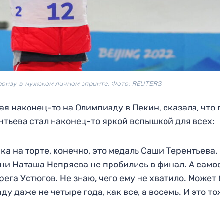
ронзу в мужском личном спринте. Фото: REUTERS
я наконец-то на Олимпиаду в Пекин, сказала, что 
нтьева стал наконец-то яркой вспышкой для всех:
ка на торте, конечно, это медаль Саши Терентьева.
, ни Наташа Непряева не пробились в финал. А само
рега Устюгов. Не знаю, чего ему не хватило. Может 
у даже не четыре года, как все, а восемь. И это то