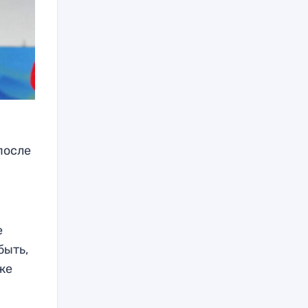
после
е
быть,
же