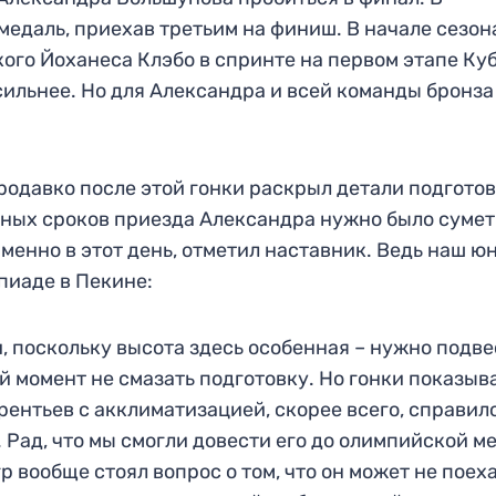
медаль, приехав третьим на финиш. В начале сезон
кого Йоханеса Клэбо в спринте на первом этапе Ку
сильнее. Но для Александра и всей команды бронза
одавко после этой гонки раскрыл детали подгото
нных сроков приезда Александра нужно было сумет
менно в этот день, отметил наставник. Ведь наш ю
пиаде в Пекине:
 поскольку высота здесь особенная – нужно подве
ий момент не смазать подготовку. Но гонки показыв
рентьев с акклиматизацией, скорее всего, справил
. Рад, что мы смогли довести его до олимпийской м
р вообще стоял вопрос о том, что он может не поеха