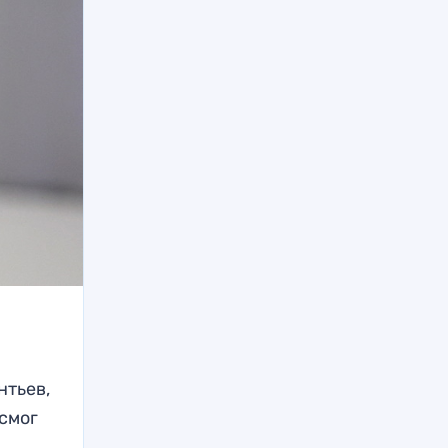
нтьев,
 смог