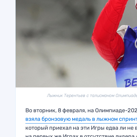
Лыжник Терентьев с талисманом Олимпиады
Во вторник, 8 февраля, на Олимпиаде-20
взяла бронзовую медаль в лыжном сприн
который приехал на эти Игры едва ли не 
на первых же Играх в отсутствие лидера