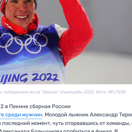
, подаренным после "бронзы" Олимпиады-2022. Фото: REUTERS
22 в Пекине сборная России
те среди мужчин
. Молодой лыжник Александр Тере
в последний момент, чуть оторвавшись от команды,
 Александра Большунова пробиться в финал. В